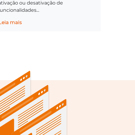
ativação ou desativação de
funcionalidades...
Leia mais