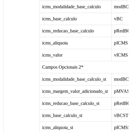
icms_modalidade_base_calculo
modBC
icms_base_calculo
vBC
icms_reducao_base_calculo
pRedBC
icms_aliquota
pICMS
icms_valor
vICMS
Campos Opcionais 2*
icms_modalidade_base_calculo_st
modBCS
icms_margem_valor_adicionado_st
pMVAS
icms_reducao_base_calculo_st
pRedBC
icms_base_calculo_st
vBCST
icms_aliquota_st
pICMSS