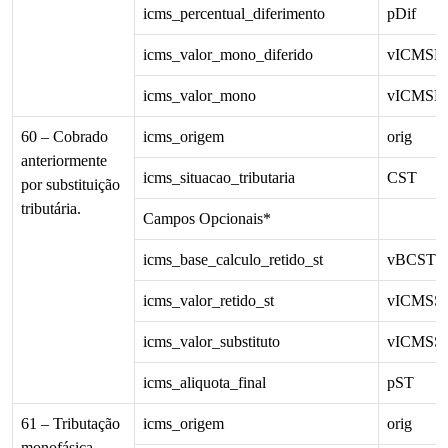
icms_percentual_diferimento
pDif
icms_valor_mono_diferido
vICMSM
icms_valor_mono
vICMSM
60 – Cobrado
icms_origem
orig
anteriormente
icms_situacao_tributaria
CST
por substituição
tributária.
Campos Opcionais*
icms_base_calculo_retido_st
vBCSTR
icms_valor_retido_st
vICMSS
icms_valor_substituto
vICMSSub
icms_aliquota_final
pST
61 – Tributação
icms_origem
orig
monofásica