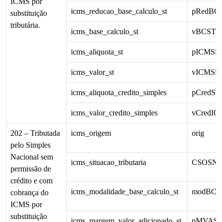
ICMS por
icms_reducao_base_calculo_st
pRedBC
substituição
tributária.
icms_base_calculo_st
vBCST
icms_aliquota_st
pICMSS
icms_valor_st
vICMSS
icms_aliquota_credito_simples
pCredSN
icms_valor_credito_simples
vCredI
202 – Tributada
icms_origem
orig
pelo Simples
Nacional sem
icms_situacao_tributaria
CSOSN
permissão de
crédito e com
icms_modalidade_base_calculo_st
modBCS
cobrança do
ICMS por
substituição
icms_margem_valor_adicionado_st
pMVAS