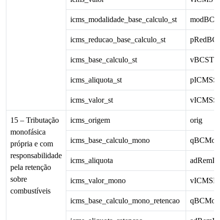
icms_modalidade_base_calculo_st
modBCS
icms_reducao_base_calculo_st
pRedBC
icms_base_calculo_st
vBCST
icms_aliquota_st
pICMSS
icms_valor_st
vICMSS
15 – Tributação
icms_origem
orig
monofásica
icms_base_calculo_mono
qBCMon
própria e com
responsabilidade
icms_aliquota
adRemI
pela retenção
sobre
icms_valor_mono
vICMSM
combustíveis
icms_base_calculo_mono_retencao
qBCMon