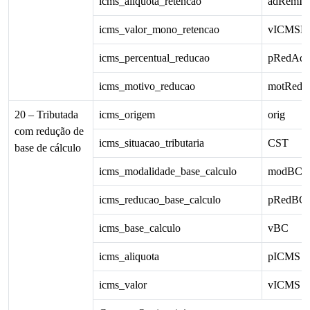
icms_aliquota_retencao
adRemIC
icms_valor_mono_retencao
vICMSMo
icms_percentual_reducao
pRedAd
icms_motivo_reducao
motRed
20 – Tributada
icms_origem
orig
com redução de
icms_situacao_tributaria
CST
base de cálculo
icms_modalidade_base_calculo
modBC
icms_reducao_base_calculo
pRedBC
icms_base_calculo
vBC
icms_aliquota
pICMS
icms_valor
vICMS