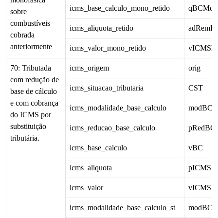
icms_base_calculo_mono_retido
qBCMon
sobre
combustíveis
icms_aliquota_retido
adRemI
cobrada
anteriormente
icms_valor_mono_retido
vICMSM
70: Tributada
icms_origem
orig
com redução de
icms_situacao_tributaria
CST
base de cálculo
e com cobrança
icms_modalidade_base_calculo
modBC
do ICMS por
substituição
icms_reducao_base_calculo
pRedBC
tributária.
icms_base_calculo
vBC
icms_aliquota
pICMS
icms_valor
vICMS
icms_modalidade_base_calculo_st
modBCS