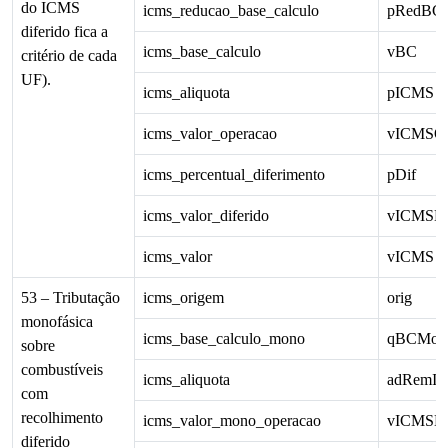
do ICMS
icms_reducao_base_calculo
pRedBC
diferido fica a
icms_base_calculo
vBC
critério de cada
UF).
icms_aliquota
pICMS
icms_valor_operacao
vICMSO
icms_percentual_diferimento
pDif
icms_valor_diferido
vICMSDi
icms_valor
vICMS
53 – Tributação
icms_origem
orig
monofásica
icms_base_calculo_mono
qBCMon
sobre
combustíveis
icms_aliquota
adRemI
com
recolhimento
icms_valor_mono_operacao
vICMSM
diferido