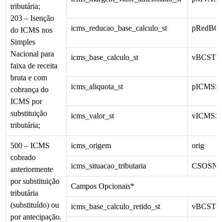
tributária;
203 – Isenção
icms_reducao_base_calculo_st
pRedBC
do ICMS nos
Simples
Nacional para
icms_base_calculo_st
vBCST
faixa de receita
bruta e com
icms_aliquota_st
pICMSS
cobrança do
ICMS por
substituição
icms_valor_st
vICMSS
tributária;
500 – ICMS
icms_origem
orig
cobrado
icms_situacao_tributaria
CSOSN
anteriormente
por substituição
Campos Opcionais*
tributária
(substituído) ou
icms_base_calculo_retido_st
vBCSTR
por antecipação.