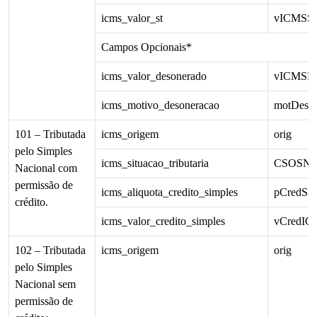
icms_valor_st
vICMSS
Campos Opcionais*
icms_valor_desonerado
vICMSD
icms_motivo_desoneracao
motDes
101 – Tributada
icms_origem
orig
pelo Simples
icms_situacao_tributaria
CSOSN
Nacional com
permissão de
icms_aliquota_credito_simples
pCredSN
crédito.
icms_valor_credito_simples
vCredI
102 – Tributada
icms_origem
orig
pelo Simples
Nacional sem
permissão de