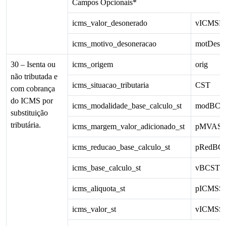
Campos Opcionais*
icms_valor_desonerado
vICMSD
icms_motivo_desoneracao
motDes
30 – Isenta ou
icms_origem
orig
não tributada e
icms_situacao_tributaria
CST
com cobrança
do ICMS por
icms_modalidade_base_calculo_st
modBCS
substituição
tributária.
icms_margem_valor_adicionado_st
pMVAS
icms_reducao_base_calculo_st
pRedBC
icms_base_calculo_st
vBCST
icms_aliquota_st
pICMSS
icms_valor_st
vICMSS