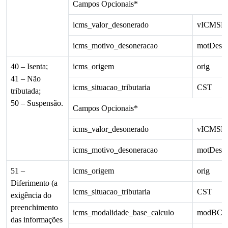
Campos Opcionais*
icms_valor_desonerado
vICMSD
icms_motivo_desoneracao
motDes
40 – Isenta;
icms_origem
orig
41 – Não
icms_situacao_tributaria
CST
tributada;
50 – Suspensão.
Campos Opcionais*
icms_valor_desonerado
vICMSD
icms_motivo_desoneracao
motDes
51 –
icms_origem
orig
Diferimento (a
icms_situacao_tributaria
CST
exigência do
preenchimento
icms_modalidade_base_calculo
modBC
das informações