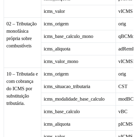
icms_valor
vICMS
02 – Tributação
icms_origem
orig
monofásica
icms_base_calculo_mono
qBCMon
própria sobre
combustíveis
icms_aliquota
adRemI
icms_valor_mono
vICMSM
10 – Tributada e
icms_origem
orig
com cobrança
icms_situacao_tributaria
CST
do ICMS por
substituição
icms_modalidade_base_calculo
modBC
tributária.
icms_base_calculo
vBC
icms_aliquota
pICMS
icms_valor
vICMS