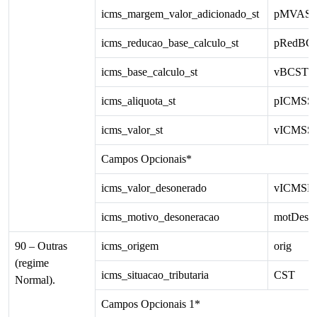
icms_margem_valor_adicionado_st
pMVAS
icms_reducao_base_calculo_st
pRedBC
icms_base_calculo_st
vBCST
icms_aliquota_st
pICMSS
icms_valor_st
vICMSS
Campos Opcionais*
icms_valor_desonerado
vICMSD
icms_motivo_desoneracao
motDes
90 – Outras
icms_origem
orig
(regime
icms_situacao_tributaria
CST
Normal).
Campos Opcionais 1*