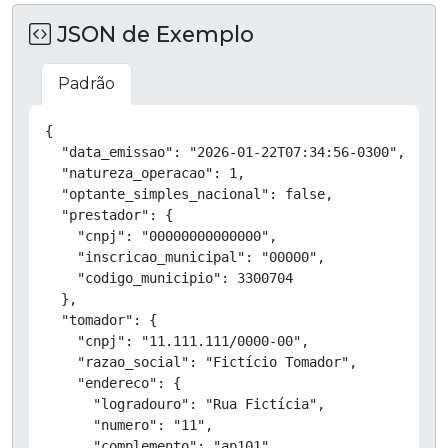
JSON de Exemplo
Padrão
Copiar
{

  "data_emissao": "2026-01-22T07:34:56-0300",

  "natureza_operacao": 1,

  "optante_simples_nacional": false,

  "prestador": {

    "cnpj": "00000000000000",

    "inscricao_municipal": "00000",

    "codigo_municipio": 3300704

  },

  "tomador": {

    "cnpj": "11.111.111/0000-00",

    "razao_social": "Fictício Tomador",

    "endereco": {

      "logradouro": "Rua Fictícia",

      "numero": "11",

      "complemento": "ap101",
