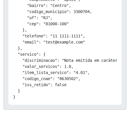
      "bairro": "Centro",

      "codigo_municipio": 3300704,

      "uf": "RJ",

      "cep": "81000-100"

    },

    "telefone": "11 1111-1111",

    "email": "test@example.com"

  },

  "servico": {

    "discriminacao": "Nota emitida em caráter de T
    "valor_servicos": 1.0,

    "item_lista_servico": "4.01",

    "codigo_cnae": "8630502",

    "iss_retido": false

  }

}