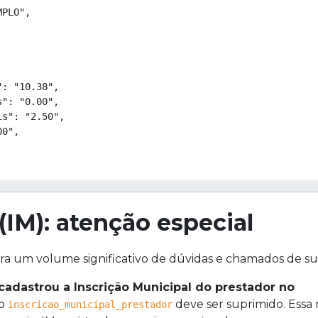
PLO",

: "10.38",

": "0.00",

s": "2.50",

0",

(IM): atenção especial
ra um volume significativo de dúvidas e chamados de su
cadastrou a Inscrição Municipal do prestador no
po
deve ser suprimido. Essa 
inscricao_municipal_prestador