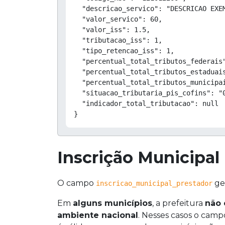
  "descricao_servico": "DESCRICAO EXEM
  "valor_servico": 60,

  "valor_iss": 1.5,

  "tributacao_iss": 1,

  "tipo_retencao_iss": 1,

  "percentual_total_tributos_federais"
  "percentual_total_tributos_estaduais
  "percentual_total_tributos_municipai
  "situacao_tributaria_pis_cofins": "0
  "indicador_total_tributacao": null

}
Inscrição Municipal 
O campo
ge
inscricao_municipal_prestador
Em
alguns municípios
, a prefeitura
não 
ambiente nacional
. Nesses casos o cam