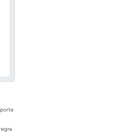
porte.
regra