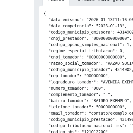
{

  "data_emissao": "2026-01-13T11:16:06
  "data_competencia": "2026-01-13",

  "codigo_municipio_emissora": 4314902
  "cnpj_prestador": "00000000000000",

  "codigo_opcao_simples_nacional": 1,

  "regime_especial_tributacao": 0,

  "cnpj_tomador": "00000000000000",

  "razao_social_tomador": "RAZAO SOCIA
  "codigo_municipio_tomador": 4314902,
  "cep_tomador": "00000000",

  "logradouro_tomador": "AVENIDA EXEMP
  "numero_tomador": "000",

  "complemento_tomador": "-",

  "bairro_tomador": "BAIRRO EXEMPLO",

  "telefone_tomador": "0000000000",

  "email_tomador": "contato@exemplo.or
  "codigo_municipio_prestacao": 431490
  "codigo_tributacao_nacional_iss": "1
  "codigo_nbs": "121012200",
