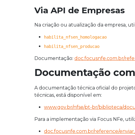
Via API de Empresas
Na criação ou atualização da empresa, uti
habilita_nfsen_homologacao
habilita_nfsen_producao
Documentação:
doc.focusnfe.com.br/ref
Documentação comp
A documentação técnica oficial do projeto
técnicas, está disponível em:
www.gov.br/nfse/pt-br/biblioteca/do
Para a implementação via Focus NFe, utili
doc.focusnfe.com.br/reference/enviar