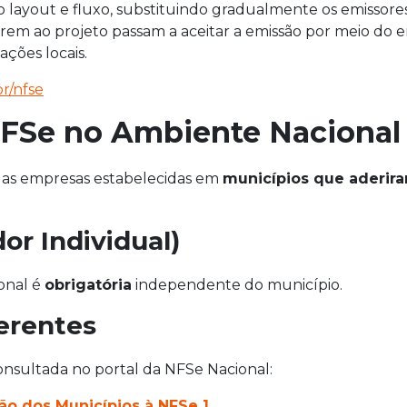
o layout e fluxo, substituindo gradualmente os emissore
erem ao projeto passam a aceitar a emissão por meio do e
ções locais.
r/nfse
FSe no Ambiente Nacional
 as empresas estabelecidas em
municípios que aderir
r Individual)
ional é
obrigatória
independente do município.
erentes
consultada no portal da NFSe Nacional:
o dos Municípios à NFSe ]