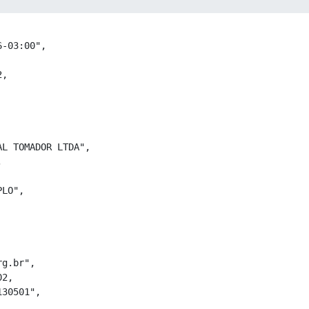
Cop
-03:00",

,

L TOMADOR LTDA",



LO",

g.br",

2,

30501",
