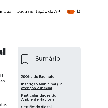
Individual)
Lista de Municípios Aderentes
incipal
Documentação da API
Habilitação do Ambiente
Nacional na Focus NFe
Via Painel da API
Via API de Empresas
Documentação completa da
NFSe Nacional
al
Endpoint correto para NFSe
Sumário
Nacional
Exemplo de JSON para envio
de DPS Nacional
da
JSONs de Exemplo
es.
Inscrição Municipal (IM):
atenção especial
Particularidades do
Ambiente Nacional
otas
Certificado digital