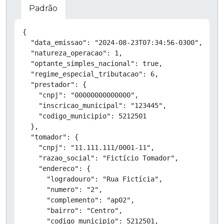
Padrão
Copiar
{

  "data_emissao": "2024-08-23T07:34:56-0300",

  "natureza_operacao": 1,

  "optante_simples_nacional": true,

  "regime_especial_tributacao": 6,

  "prestador": {

    "cnpj": "00000000000000",

    "inscricao_municipal": "123445",

    "codigo_municipio": 5212501

  },

  "tomador": {

    "cnpj": "11.111.111/0001-11",

    "razao_social": "Fictício Tomador",

    "endereco": {

      "logradouro": "Rua Fictícia",

      "numero": "2",

      "complemento": "ap02",

      "bairro": "Centro",

      "codigo_municipio": 5212501,
