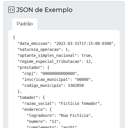
JSON de Exemplo
Padrão
Copiar
{

  "data_emissao": "2022-03-31T17:15:00-0300",

  "natureza_operacao": 1,

  "optante_simples_nacional": true,

  "regime_especial_tributacao": 12,

  "prestador": {

    "cnpj": "00000000000000",

    "inscricao_municipal": "00000",

    "codigo_municipio": 3302858

  },

  "tomador": {

    "razao_social": "Fictício Tomador",

    "endereco": {

      "logradouro": "Rua Fictícia",

      "numero": "11",

      "complemento": "ap101",
