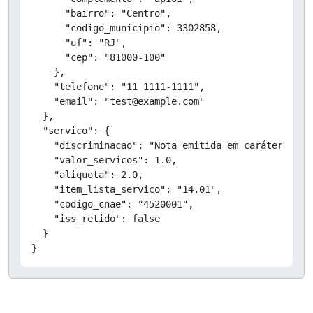
      "bairro": "Centro",

      "codigo_municipio": 3302858,

      "uf": "RJ",

      "cep": "81000-100"

    },

    "telefone": "11 1111-1111",

    "email": "test@example.com"

  },

  "servico": {

    "discriminacao": "Nota emitida em caráter de T
    "valor_servicos": 1.0,

    "aliquota": 2.0,

    "item_lista_servico": "14.01",

    "codigo_cnae": "4520001",

    "iss_retido": false

  }

}