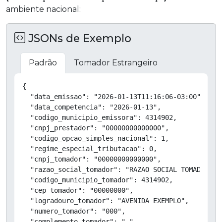
ambiente nacional:
JSONs de Exemplo
Padrão
Tomador Estrangeiro
Copiar
{

  "data_emissao": "2026-01-13T11:16:06-03:00",

  "data_competencia": "2026-01-13",

  "codigo_municipio_emissora": 4314902,

  "cnpj_prestador": "00000000000000",

  "codigo_opcao_simples_nacional": 1,

  "regime_especial_tributacao": 0,

  "cnpj_tomador": "00000000000000",

  "razao_social_tomador": "RAZAO SOCIAL TOMADOR LTD
  "codigo_municipio_tomador": 4314902,

  "cep_tomador": "00000000",

  "logradouro_tomador": "AVENIDA EXEMPLO",

  "numero_tomador": "000",

  "complemento_tomador": "-",
