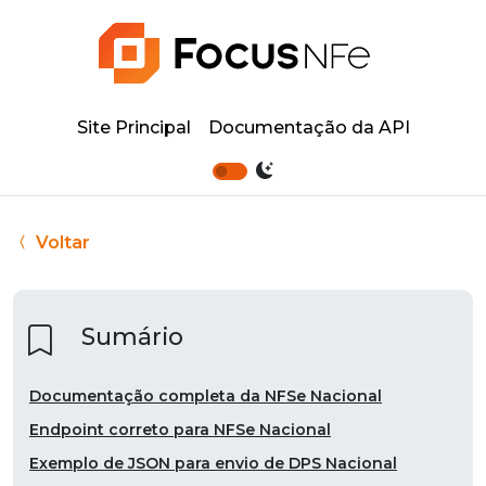
Site Principal
Documentação da API
O que é o Ambiente Nacional da NFSe
Quem deve emitir NFSe no Ambiente Nacional
MEI (Microempreendedor Individual)
Voltar
Lista de Municípios Aderentes
Habilitação do Ambiente Nacional na Focus NFe
Via Painel da API
Sumário
Via API de Empresas
Documentação completa da NFSe Nacional
Endpoint correto para NFSe Nacional
Exemplo de JSON para envio de DPS Nacional