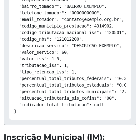
  "bairro_tomador": "BAIRRO EXEMPLO",

  "telefone_tomador": "0000000000",

  "email_tomador": "contato@exemplo.org.br",

  "codigo_municipio_prestacao": 4314902,

  "codigo_tributacao_nacional_iss": "130501",

  "codigo_nbs": "121012200",

  "descricao_servico": "DESCRICAO EXEMPLO",

  "valor_servico": 60,

  "valor_iss": 1.5,

  "tributacao_iss": 1,

  "tipo_retencao_iss": 1,

  "percentual_total_tributos_federais": "10.38",

  "percentual_total_tributos_estaduais": "0.00",

  "percentual_total_tributos_municipais": "2.50",

  "situacao_tributaria_pis_cofins": "00",

  "indicador_total_tributacao": null

}
Inscrição Municipal (IM):