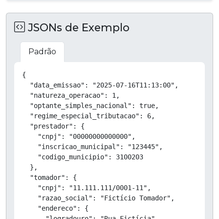
JSONs de Exemplo
Padrão
Copiar
{

  "data_emissao": "2025-07-16T11:13:00",

  "natureza_operacao": 1,

  "optante_simples_nacional": true,

  "regime_especial_tributacao": 6,

  "prestador": {

    "cnpj": "00000000000000",

    "inscricao_municipal": "123445",

    "codigo_municipio": 3100203

  },

  "tomador": {

    "cnpj": "11.111.111/0001-11",

    "razao_social": "Fictício Tomador",

    "endereco": {

      "logradouro": "Rua Fictícia",
