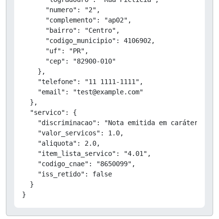
      "numero": "2",

      "complemento": "ap02",

      "bairro": "Centro",

      "codigo_municipio": 4106902,

      "uf": "PR",

      "cep": "82900-010"

    },

    "telefone": "11 1111-1111",

    "email": "test@example.com"

  },

  "servico": {

    "discriminacao": "Nota emitida em caráter de T
    "valor_servicos": 1.0,

    "aliquota": 2.0,

    "item_lista_servico": "4.01",

    "codigo_cnae": "8650099",

    "iss_retido": false

  }

}