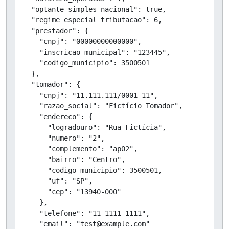
  "optante_simples_nacional": true,

  "regime_especial_tributacao": 6,

  "prestador": {

    "cnpj": "00000000000000",

    "inscricao_municipal": "123445",

    "codigo_municipio": 3500501

  },

  "tomador": {

    "cnpj": "11.111.111/0001-11",

    "razao_social": "Fictício Tomador",

    "endereco": {

      "logradouro": "Rua Fictícia",

      "numero": "2",

      "complemento": "ap02",

      "bairro": "Centro",

      "codigo_municipio": 3500501,

      "uf": "SP",

      "cep": "13940-000"

    },

    "telefone": "11 1111-1111",

    "email": "test@example.com"
