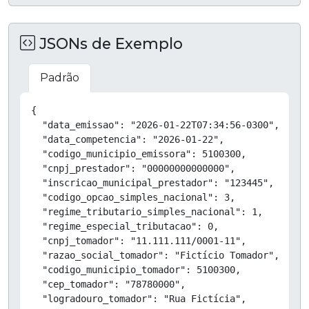
JSONs de Exemplo
Padrão
Copiar
{

  "data_emissao": "2026-01-22T07:34:56-0300",

  "data_competencia": "2026-01-22",

  "codigo_municipio_emissora": 5100300,

  "cnpj_prestador": "00000000000000",

  "inscricao_municipal_prestador": "123445",

  "codigo_opcao_simples_nacional": 3,

  "regime_tributario_simples_nacional": 1,

  "regime_especial_tributacao": 0,

  "cnpj_tomador": "11.111.111/0001-11",

  "razao_social_tomador": "Fictício Tomador",

  "codigo_municipio_tomador": 5100300,

  "cep_tomador": "78780000",

  "logradouro_tomador": "Rua Fictícia",
