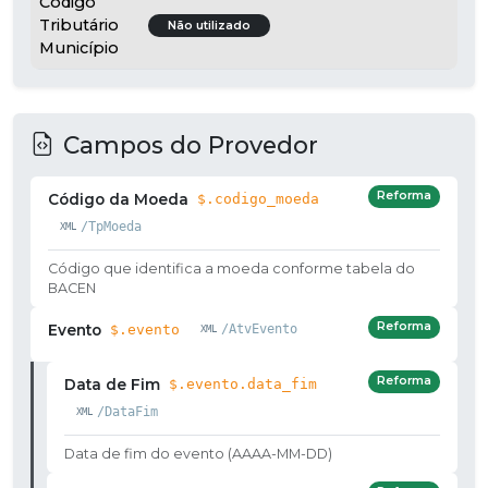
Código
Tributário
Não utilizado
Município
Campos do Provedor
Reforma
Código da Moeda
$.codigo_moeda
/TpMoeda
Código que identifica a moeda conforme tabela do
BACEN
Reforma
Evento
$.evento
/AtvEvento
Reforma
Data de Fim
$.evento.data_fim
/DataFim
Data de fim do evento (AAAA-MM-DD)