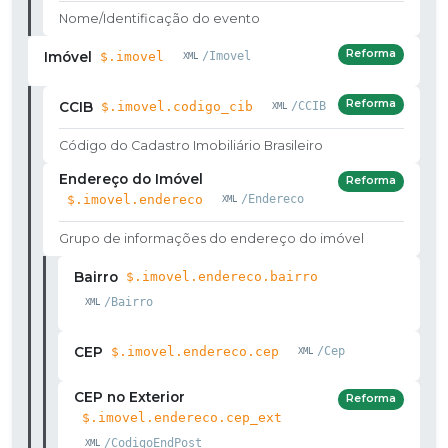
Nome/Identificação do evento
Reforma
Imóvel
$.imovel
/Imovel
Reforma
CCIB
$.imovel.codigo_cib
/CCIB
Código do Cadastro Imobiliário Brasileiro
Endereço do Imóvel
Reforma
$.imovel.endereco
/Endereco
Grupo de informações do endereço do imóvel
Bairro
$.imovel.endereco.bairro
/Bairro
CEP
$.imovel.endereco.cep
/Cep
CEP no Exterior
Reforma
$.imovel.endereco.cep_ext
/CodigoEndPost