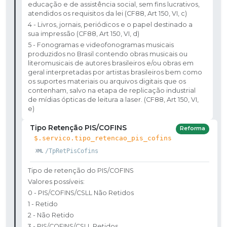
educação e de assistência social, sem fins lucrativos,
atendidos os requisitos da lei (CF88, Art 150, VI, c)
4 - Livros, jornais, periódicos e o papel destinado a
sua impressão (CF88, Art 150, VI, d)
5 - Fonogramas e videofonogramas musicais
produzidos no Brasil contendo obras musicais ou
literomusicais de autores brasileiros e/ou obras em
geral interpretadas por artistas brasileiros bem como
os suportes materiais ou arquivos digitais que os
contenham, salvo na etapa de replicação industrial
de mídias ópticas de leitura a laser. (CF88, Art 150, VI,
e)
Tipo Retenção PIS/COFINS
Reforma
$.servico.tipo_retencao_pis_cofins
/TpRetPisCofins
Tipo de retenção do PIS/COFINS
Valores possíveis:
0 - PIS/COFINS/CSLL Não Retidos
1 - Retido
2 - Não Retido
3 - PIS/COFINS/CSLL Retidos