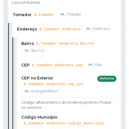
concomitantes
Tomador
$.tomador
/Tomador
Endereço
$.tomador.endereco
/Endereco
Bairro
$.tomador.endereco.bairro
/Bairro
CEP
$.tomador.endereco.cep
/Cep
CEP no Exterior
Reforma
$.tomador.endereco.cep_ext
/CodigoEndPost
Código alfanumérico do Endereçamento Postal
no exterior
Código Município
$.tomador.endereco.codigo_municipio