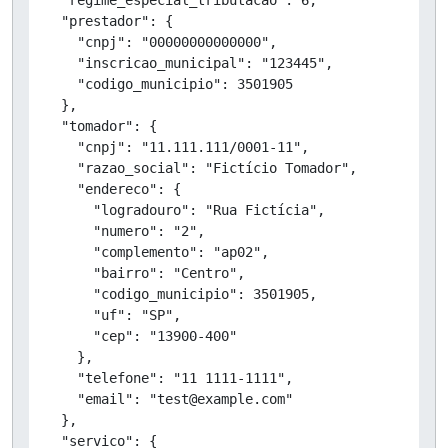
  "prestador": {

    "cnpj": "00000000000000",

    "inscricao_municipal": "123445",

    "codigo_municipio": 3501905

  },

  "tomador": {

    "cnpj": "11.111.111/0001-11",

    "razao_social": "Fictício Tomador",

    "endereco": {

      "logradouro": "Rua Fictícia",

      "numero": "2",

      "complemento": "ap02",

      "bairro": "Centro",

      "codigo_municipio": 3501905,

      "uf": "SP",

      "cep": "13900-400"

    },

    "telefone": "11 1111-1111",

    "email": "test@example.com"

  },

  "servico": {
