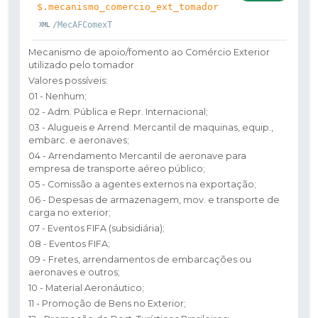
$.mecanismo_comercio_ext_tomador
/MecAFComexT
Mecanismo de apoio/fomento ao Comércio Exterior
utilizado pelo tomador
Valores possíveis:
01 - Nenhum;
02 - Adm. Pública e Repr. Internacional;
03 - Alugueis e Arrend. Mercantil de maquinas, equip.,
embarc. e aeronaves;
04 - Arrendamento Mercantil de aeronave para
empresa de transporte aéreo público;
05 - Comissão a agentes externos na exportação;
06 - Despesas de armazenagem, mov. e transporte de
carga no exterior;
07 - Eventos FIFA (subsidiária);
08 - Eventos FIFA;
09 - Fretes, arrendamentos de embarcações ou
aeronaves e outros;
10 - Material Aeronáutico;
11 - Promoção de Bens no Exterior;