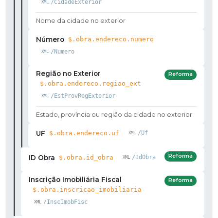
/CidadeExterior
Nome da cidade no exterior
Número
$.obra.endereco.numero
/Numero
Região no Exterior
Reforma
$.obra.endereco.regiao_ext
/EstProvRegExterior
Estado, província ou região da cidade no exterior
UF
$.obra.endereco.uf
/Uf
Reforma
ID Obra
$.obra.id_obra
/IdObra
Inscrição Imobiliária Fiscal
Reforma
$.obra.inscricao_imobiliaria
/InscImobFisc