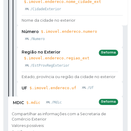
$.imovel.endereco.nome_cidade_ext
/CidadeExterior
Nome da cidade no exterior
Número
$.imovel.endereco.numero
/Numero
Região no Exterior
Reforma
$.imovel.endereco.regiao_ext
/EstProvRegExterior
Estado, província ou região da cidade no exterior
UF
$.imovel.endereco.uf
/Uf
Reforma
MDIC
$.mdic
/Mdic
Compartilhar as informações com a Secretaria de
Comércio Exterior
Valores possíveis: