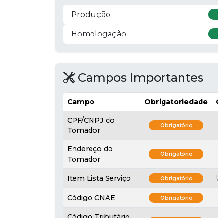
Produção
Homologação
Campos Importantes
Campo
Obrigatoriedade
CPF/CNPJ do
Obrigatório
Tomador
Endereço do
Obrigatório
Tomador
Item Lista Serviço
Obrigatório
Código CNAE
Obrigatório
Código Tributário