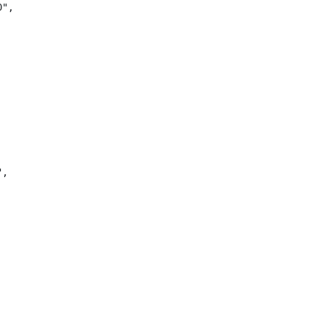
",

,
