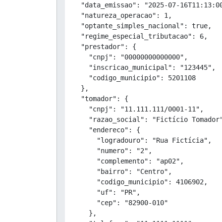
  "data_emissao": "2025-07-16T11:13:00
  "natureza_operacao": 1,

  "optante_simples_nacional": true,

  "regime_especial_tributacao": 6,

  "prestador": {

    "cnpj": "00000000000000",

    "inscricao_municipal": "123445",

    "codigo_municipio": 5201108

  },

  "tomador": {

    "cnpj": "11.111.111/0001-11",

    "razao_social": "Fictício Tomador"
    "endereco": {

      "logradouro": "Rua Fictícia",

      "numero": "2",

      "complemento": "ap02",

      "bairro": "Centro",

      "codigo_municipio": 4106902,

      "uf": "PR",

      "cep": "82900-010"

    },
