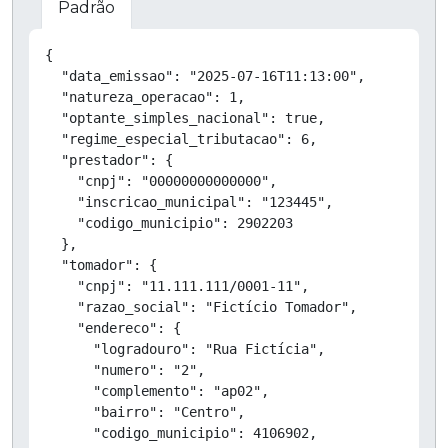
Padrão
Copiar
{

  "data_emissao": "2025-07-16T11:13:00",

  "natureza_operacao": 1,

  "optante_simples_nacional": true,

  "regime_especial_tributacao": 6,

  "prestador": {

    "cnpj": "00000000000000",

    "inscricao_municipal": "123445",

    "codigo_municipio": 2902203

  },

  "tomador": {

    "cnpj": "11.111.111/0001-11",

    "razao_social": "Fictício Tomador",

    "endereco": {

      "logradouro": "Rua Fictícia",

      "numero": "2",

      "complemento": "ap02",

      "bairro": "Centro",

      "codigo_municipio": 4106902,
