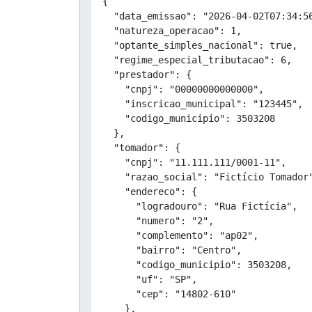
{

  "data_emissao": "2026-04-02T07:34:56
  "natureza_operacao": 1,

  "optante_simples_nacional": true,

  "regime_especial_tributacao": 6,

  "prestador": {

    "cnpj": "00000000000000",

    "inscricao_municipal": "123445",

    "codigo_municipio": 3503208

  },

  "tomador": {

    "cnpj": "11.111.111/0001-11",

    "razao_social": "Fictício Tomador"
    "endereco": {

      "logradouro": "Rua Fictícia",

      "numero": "2",

      "complemento": "ap02",

      "bairro": "Centro",

      "codigo_municipio": 3503208,

      "uf": "SP",

      "cep": "14802-610"

    },
