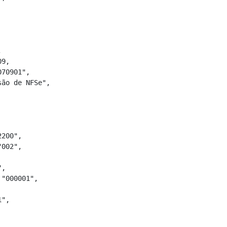


9,

70901",

ão de NFSe",

200",

002",

,

"000001",

",
