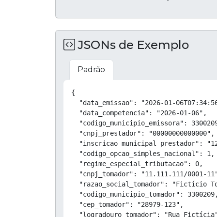
JSONs de Exemplo
Padrão
{

  "data_emissao": "2026-01-06T07:34:56
  "data_competencia": "2026-01-06",

  "codigo_municipio_emissora": 3300209
  "cnpj_prestador": "00000000000000",

  "inscricao_municipal_prestador": "12
  "codigo_opcao_simples_nacional": 1,

  "regime_especial_tributacao": 0,

  "cnpj_tomador": "11.111.111/0001-11"
  "razao_social_tomador": "Fictício To
  "codigo_municipio_tomador": 3300209,
  "cep_tomador": "28979-123",

  "logradouro_tomador": "Rua Fictícia"