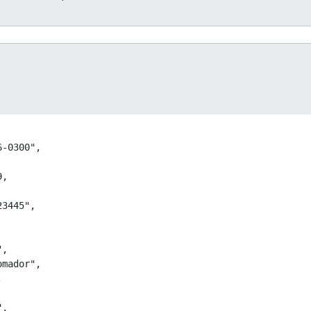
Cop
-0300",

,

3445",

,

mador",



,
