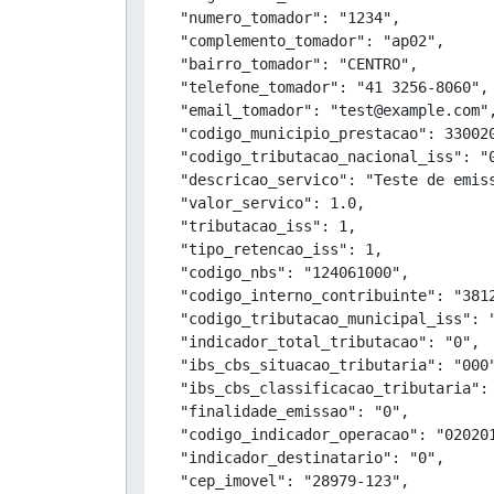
  "numero_tomador": "1234",

  "complemento_tomador": "ap02",

  "bairro_tomador": "CENTRO",

  "telefone_tomador": "41 3256-8060",

  "email_tomador": "test@example.com",
  "codigo_municipio_prestacao": 330020
  "codigo_tributacao_nacional_iss": "0
  "descricao_servico": "Teste de emiss
  "valor_servico": 1.0,

  "tributacao_iss": 1,

  "tipo_retencao_iss": 1,

  "codigo_nbs": "124061000",

  "codigo_interno_contribuinte": "3812
  "codigo_tributacao_municipal_iss": "
  "indicador_total_tributacao": "0",

  "ibs_cbs_situacao_tributaria": "000"
  "ibs_cbs_classificacao_tributaria": 
  "finalidade_emissao": "0",

  "codigo_indicador_operacao": "020201
  "indicador_destinatario": "0",

  "cep_imovel": "28979-123",
