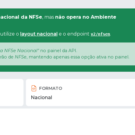
acional da NFSe
, mas
não opera no Ambiente
utilize o
layout nacional
e o endpoint
.
v2/nfsen
a NFSe Nacional"
no painel da API.
drão de
NFSe
, mantendo apenas essa opção ativa no painel.
FORMATO
Nacional