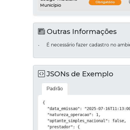
Obrigatório
Município
Outras Informações
É necessário fazer cadastro no amb
JSONs de Exemplo
Padrão
{

  "data_emissao": "2025-07-16T11:13:00
  "natureza_operacao": 1,

  "optante_simples_nacional": false,

  "prestador": {
