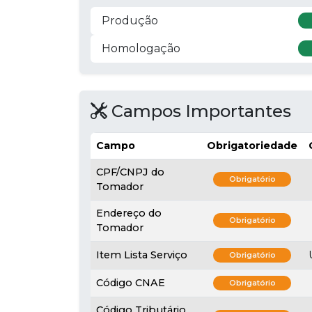
Produção
Homologação
Campos Importantes
Campo
Obrigatoriedade
CPF/CNPJ do
Obrigatório
Tomador
Endereço do
Obrigatório
Tomador
Item Lista Serviço
Obrigatório
Código CNAE
Obrigatório
Código Tributário