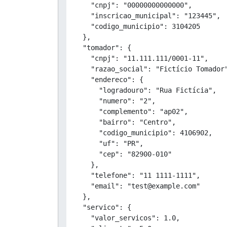
    "cnpj": "00000000000000",

    "inscricao_municipal": "123445",

    "codigo_municipio": 3104205

  },

  "tomador": {

    "cnpj": "11.111.111/0001-11",

    "razao_social": "Fictício Tomador"
    "endereco": {

      "logradouro": "Rua Fictícia",

      "numero": "2",

      "complemento": "ap02",

      "bairro": "Centro",

      "codigo_municipio": 4106902,

      "uf": "PR",

      "cep": "82900-010"

    },

    "telefone": "11 1111-1111",

    "email": "test@example.com"

  },

  "servico": {

    "valor_servicos": 1.0,
