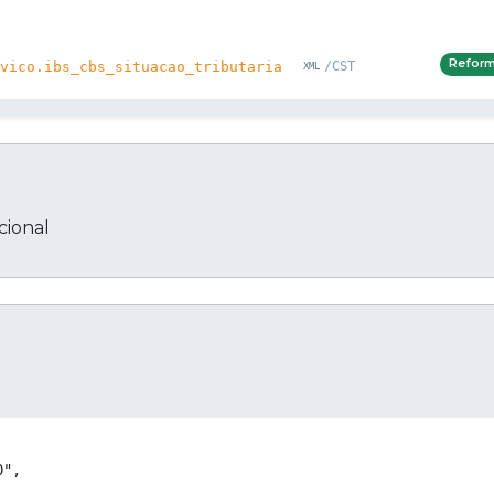
Refor
vico.ibs_cbs_situacao_tributaria
/CST
ional
Cop
",
