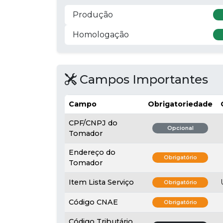
Produção
Homologação
Campos Importantes
Campo
Obrigatoriedade
CPF/CNPJ do
Opcional
Tomador
Endereço do
Obrigatório
Tomador
Item Lista Serviço
Obrigatório
Código CNAE
Obrigatório
Código Tributário