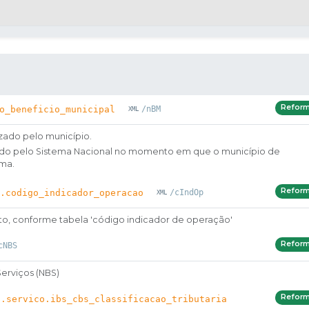
Refor
o_beneficio_municipal
/nBM
zado pelo município.
erado pelo Sistema Nacional no momento em que o município de
ema.
Refor
.codigo_indicador_operacao
/cIndOp
o, conforme tabela 'código indicador de operação'
Refor
cNBS
Serviços (NBS)
Refor
$.servico.ibs_cbs_classificacao_tributaria