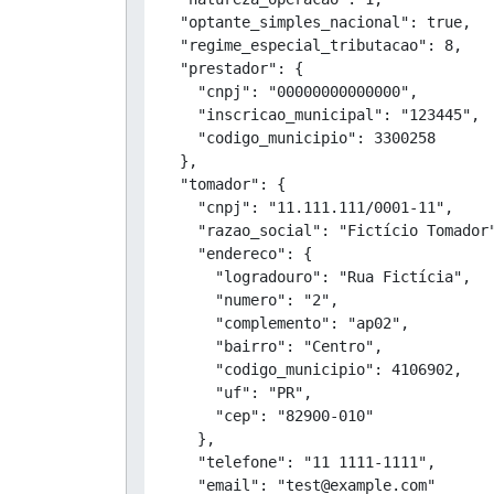
  "optante_simples_nacional": true,

  "regime_especial_tributacao": 8,

  "prestador": {

    "cnpj": "00000000000000",

    "inscricao_municipal": "123445",

    "codigo_municipio": 3300258

  },

  "tomador": {

    "cnpj": "11.111.111/0001-11",

    "razao_social": "Fictício Tomador"
    "endereco": {

      "logradouro": "Rua Fictícia",

      "numero": "2",

      "complemento": "ap02",

      "bairro": "Centro",

      "codigo_municipio": 4106902,

      "uf": "PR",

      "cep": "82900-010"

    },

    "telefone": "11 1111-1111",

    "email": "test@example.com"
