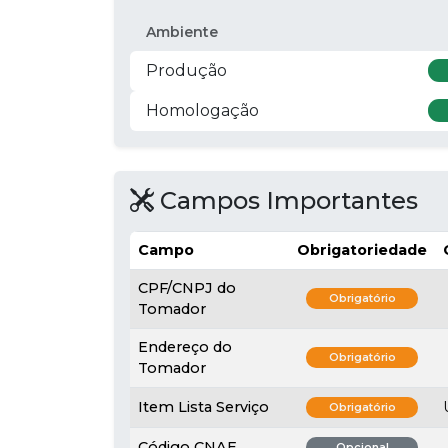
Ambiente
Produção
Homologação
Campos Importantes
Campo
Obrigatoriedade
CPF/CNPJ do
Obrigatório
Tomador
Endereço do
Obrigatório
Tomador
Item Lista Serviço
Obrigatório
Código CNAE
Opcional