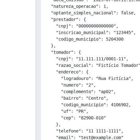
  "natureza_operacao": 1,

  "optante_simples_nacional": false,

  "prestador": {

    "cnpj": "00000000000000",

    "inscricao_municipal": "123445",

    "codigo_municipio": 5204300

  },

  "tomador": {

    "cnpj": "11.111.111/0001-11",

    "razao_social": "Fictício Tomador"
    "endereco": {

      "logradouro": "Rua Fictícia",

      "numero": "2",

      "complemento": "ap02",

      "bairro": "Centro",

      "codigo_municipio": 4106902,

      "uf": "PR",

      "cep": "82900-010"

    },

    "telefone": "11 1111-1111",

    "email": "test@example.com"
