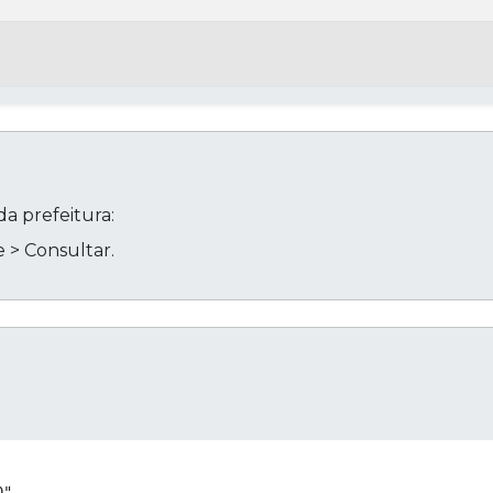
a prefeitura:
 > Consultar.
Cop
",
