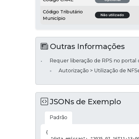
Código Tributário
Não utilizado
Município
Outras Informações
Requer liberação de RPS no portal d
Autorização > Utilização de NFSe
JSONs de Exemplo
Padrão
{

  "data_emissao": "2025-07-16T11:13:00