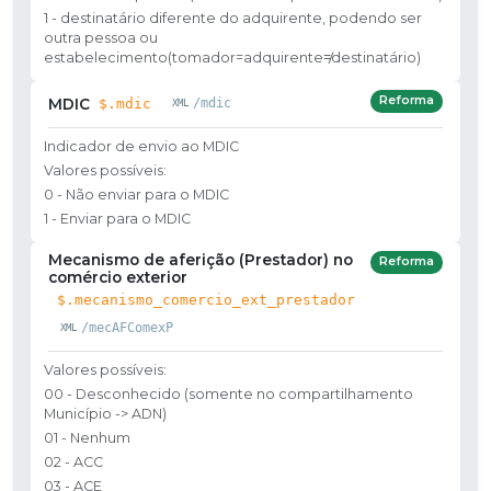
1 - destinatário diferente do adquirente, podendo ser
outra pessoa ou
estabelecimento(tomador=adquirente≠destinatário)
Reforma
MDIC
$.mdic
/mdic
Indicador de envio ao MDIC
Valores possíveis:
0 - Não enviar para o MDIC
1 - Enviar para o MDIC
Mecanismo de aferição (Prestador) no
Reforma
comércio exterior
$.mecanismo_comercio_ext_prestador
/mecAFComexP
Valores possíveis:
00 - Desconhecido (somente no compartilhamento
Município -> ADN)
01 - Nenhum
02 - ACC
03 - ACE