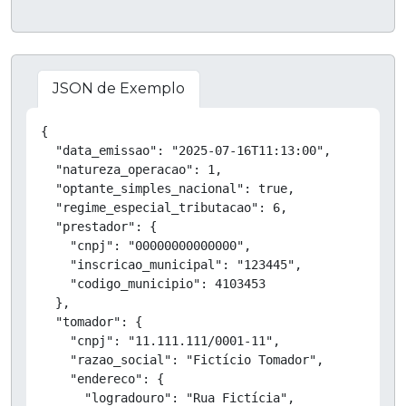
JSON de Exemplo
Copiar
{

  "data_emissao": "2025-07-16T11:13:00",

  "natureza_operacao": 1,

  "optante_simples_nacional": true,

  "regime_especial_tributacao": 6,

  "prestador": {

    "cnpj": "00000000000000",

    "inscricao_municipal": "123445",

    "codigo_municipio": 4103453

  },

  "tomador": {

    "cnpj": "11.111.111/0001-11",

    "razao_social": "Fictício Tomador",

    "endereco": {

      "logradouro": "Rua Fictícia",
