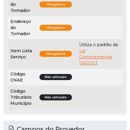
do
Obrigatório
Tomador
Endereço
do
Obrigatório
Tomador
Utiliza o padrão da
Item Lista
Lei
Obrigatório
Serviço
Complementar
116/2003
Código
Não utilizado
CNAE
Código
Tributário
Não utilizado
Município
Campos do Provedor