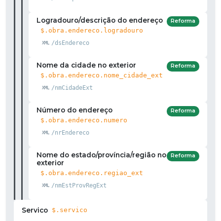
Logradouro/descrição do endereço
Reforma
$.obra.endereco.logradouro
/dsEndereco
Nome da cidade no exterior
Reforma
$.obra.endereco.nome_cidade_ext
/nmCidadeExt
Número do endereço
Reforma
$.obra.endereco.numero
/nrEndereco
Nome do estado/província/região no
Reforma
exterior
$.obra.endereco.regiao_ext
/nmEstProvRegExt
Servico
$.servico