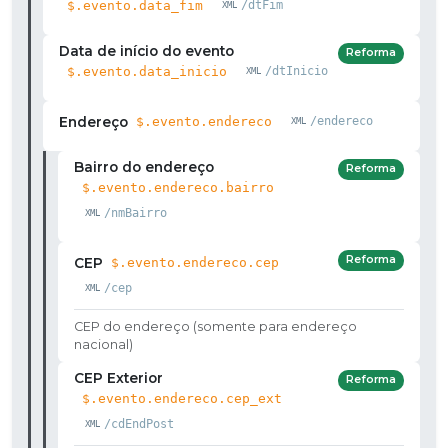
$.evento.data_fim
/dtFim
Data de início do evento
Reforma
$.evento.data_inicio
/dtInicio
Endereço
$.evento.endereco
/endereco
Bairro do endereço
Reforma
$.evento.endereco.bairro
/nmBairro
Reforma
CEP
$.evento.endereco.cep
/cep
CEP do endereço (somente para endereço
nacional)
CEP Exterior
Reforma
$.evento.endereco.cep_ext
/cdEndPost