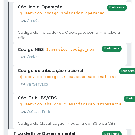
Cód. indic. Operação
Reforma
$.servico.codigo_indicador_operacao
/indOp
Código do Indicador da Operação, conforme tabela
oficial
Reforma
Código NBS
$.servico.codigo_nbs
/cdNbs
Código de tributação nacional
Reform
$.servico.codigo_tributacao_nacional_iss
/nrServico
Cód. Trib. IBS/CBS
Refo
$.servico.ibs_cbs_classificacao_tributaria
/cClassTrib
Código de Classificação Tributária do IBS e da CBS
Tipo de Ente Governamental
Reforma