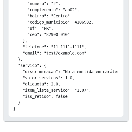
      "numero": "2",

      "complemento": "ap02",

      "bairro": "Centro",

      "codigo_municipio": 4106902,

      "uf": "PR",

      "cep": "82900-010"

    },

    "telefone": "11 1111-1111",

    "email": "test@example.com"

  },

  "servico": {

    "discriminacao": "Nota emitida em caráter de T
    "valor_servicos": 1.0,

    "aliquota": 2.0,

    "item_lista_servico": "1.07",

    "iss_retido": false

  }

}