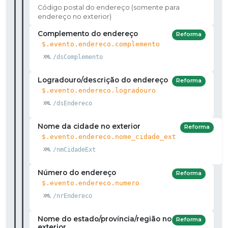
Código postal do endereço (somente para
endereço no exterior)
Complemento do endereço
Reforma
$.evento.endereco.complemento
/dsComplemento
Logradouro/descrição do endereço
Reforma
$.evento.endereco.logradouro
/dsEndereco
Nome da cidade no exterior
Reforma
$.evento.endereco.nome_cidade_ext
/nmCidadeExt
Número do endereço
Reforma
$.evento.endereco.numero
/nrEndereco
Nome do estado/província/região no
Reforma
exterior