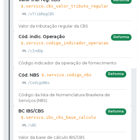
Reforma
$.servico.cbs_valor_tributo_regular
/vTribRegCBS
Valor da tributação regular da CBS
Cód. indic. Operação
Reforma
$.servico.codigo_indicador_operacao
/cIndOp
Código indicador da operação de fornecimento
Reforma
Cód. NBS
$.servico.codigo_nbs
/CodigoNbs
Código da lista de Nomenclatura Brasileira de
Serviços (NBS)
BC IBS/CBS
Reforma
$.servico.ibs_cbs_base_calculo
/vBC
Valor da base de cálculo IBS/CBS