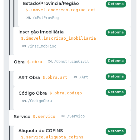
Estado/Província/Região
Reforma
$.imovel.endereco.regiao_ext
/xEstProvReg
Inscrição Imobiliária
Reforma
$.imovel.inscricao_imobiliaria
/inscImobFisc
Reforma
Obra
$.obra
/ConstrucaoCivil
Reforma
ART Obra
$.obra.art
/Art
Reforma
Código Obra
$.obra.codigo
/CodigoObra
Servico
$.servico
/Servico
Alíquota do COFINS
Reforma
$.servico.aliquota_cofins