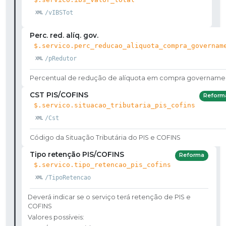
/vIBSTot
Perc. red. alíq. gov.
$.servico.perc_reducao_aliquota_compra_governam
/pRedutor
Percentual de redução de alíquota em compra govername
CST PIS/COFINS
Reform
$.servico.situacao_tributaria_pis_cofins
/Cst
Código da Situação Tributária do PIS e COFINS
Tipo retenção PIS/COFINS
Reforma
$.servico.tipo_retencao_pis_cofins
/TipoRetencao
Deverá indicar se o serviço terá retenção de PIS e
COFINS
Valores possíveis: