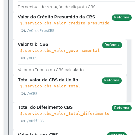
Percentual de redução de alíquota CBS
Valor do Crédito Presumido da CBS
Reforma
$.servico.cbs_valor_credito_presumido
/vCredPresCBS
Valor trib. CBS
Reforma
$.servico.cbs_valor_governamental
/vCBS
Valor do Tributo da CBS calculado
Total valor da CBS da União
Reforma
$.servico.cbs_valor_total
/vCBS
Total do Diferimento CBS
Reforma
$.servico.cbs_valor_total_diferimento
/vDifCBS
Valor trib. reg. CBS