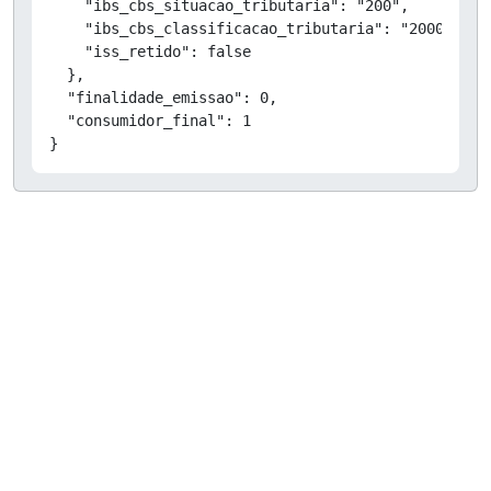
    "ibs_cbs_situacao_tributaria": "200",

    "ibs_cbs_classificacao_tributaria": "200038",

    "iss_retido": false

  },

  "finalidade_emissao": 0,

  "consumidor_final": 1

}