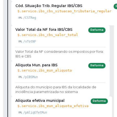
Cód. Situação Trib. Regular IBS/CBS
$.servico.ibs_cbs_situacao_tributaria_regular
/CSTReg
Valor Total da NF fora IBS/CBS
Reforma
$.servico.ibs_cbs_valor_total
/vTotNF
Valor Total da NF considerando os impostos por fora:
IBS e CBS
Alíquota Mun. para IBS
Reforma
$.servico.ibs_mun_aliquota
/pIBSMun
Alíquota do município para IBS da localidade de
incidência parametrizada no sistema
Alíquota efetiva municipal
Reforma
$.servico.ibs_mun_aliquota_efetiva
/pAliqEfetMun