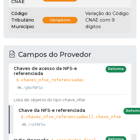
CNAE
Código
Variação do Código
Tributário
CNAE com 9
Obrigatório
Município
dígitos
Campos do Provedor
Chaves de acesso da NFS-e
Reforma
referenciada
$.chaves_nfse_referenciadas
/gRefNFSe
Lista de objetos do tipo chave_nfse
Chave da NFS-e referenciada
Reform
$.chaves_nfse_referenciadas[].chave_nfse
/refNFSe
Reforma