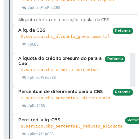
/pAliqEfeRegCBS
Alíquota efetiva de tributação regular da CBS
Alíq. da CBS
Reforma
$.servico.cbs_aliquota_governamental
/pCBS
Alíquota do crédito presumido para a
Reforma
CBS
$.servico.cbs_credito_percentual
/pCredPresCBS
Percentual de diferimento para a CBS
Reforma
$.servico.cbs_percentual_diferimento
/pDifCBS
Perc. red. alíq. CBS
Refor
$.servico.cbs_percentual_reducao_aliquota
/pRedAliqCBS