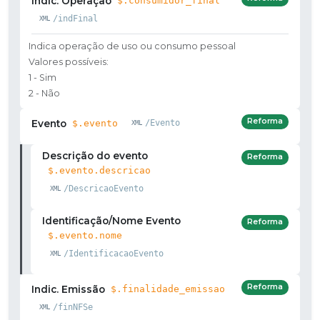
Indic. Operação
$.consumidor_final
/indFinal
Indica operação de uso ou consumo pessoal
Valores possíveis:
1 - Sim
2 - Não
Reforma
Evento
$.evento
/Evento
Descrição do evento
Reforma
$.evento.descricao
/DescricaoEvento
Identificação/Nome Evento
Reforma
$.evento.nome
/IdentificacaoEvento
Reforma
Indic. Emissão
$.finalidade_emissao
/finNFSe