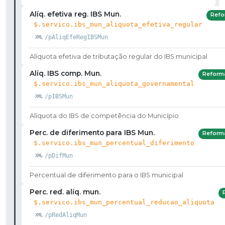
Alíq. efetiva reg. IBS Mun.
Refo
$.servico.ibs_mun_aliquota_efetiva_regular
/pAliqEfeRegIBSMun
Alíquota efetiva de tributação regular do IBS municipal
Alíq. IBS comp. Mun.
Reform
$.servico.ibs_mun_aliquota_governamental
/pIBSMun
Alíquota do IBS de competência do Município
Perc. de diferimento para IBS Mun.
Reform
$.servico.ibs_mun_percentual_diferimento
/pDifMun
Percentual de diferimento para o IBS municipal
Perc. red. alíq. mun.
$.servico.ibs_mun_percentual_reducao_aliquota
/pRedAliqMun