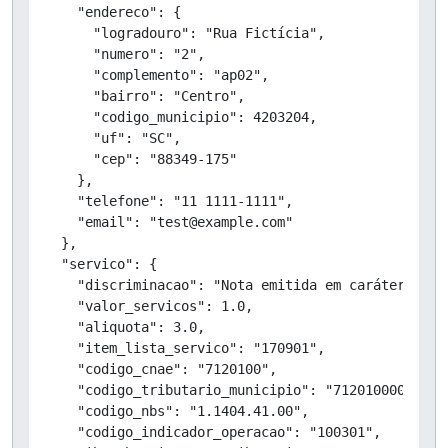
    "endereco": {

      "logradouro": "Rua Fictícia",

      "numero": "2",

      "complemento": "ap02",

      "bairro": "Centro",

      "codigo_municipio": 4203204,

      "uf": "SC",

      "cep": "88349-175"

    },

    "telefone": "11 1111-1111",

    "email": "test@example.com"

  },

  "servico": {

    "discriminacao": "Nota emitida em caráter de T
    "valor_servicos": 1.0,

    "aliquota": 3.0,

    "item_lista_servico": "170901",

    "codigo_cnae": "7120100",

    "codigo_tributario_municipio": "712010000",

    "codigo_nbs": "1.1404.41.00",

    "codigo_indicador_operacao": "100301",
