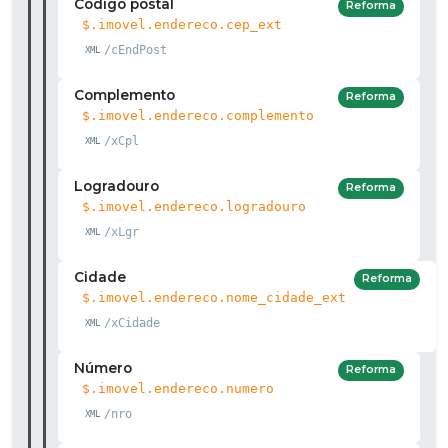
Código postal
Reforma
$.imovel.endereco.cep_ext
/cEndPost
Complemento
Reforma
$.imovel.endereco.complemento
/xCpl
Logradouro
Reforma
$.imovel.endereco.logradouro
/xLgr
Cidade
Reforma
$.imovel.endereco.nome_cidade_ext
/xCidade
Número
Reforma
$.imovel.endereco.numero
/nro