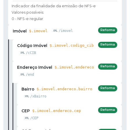
Indicador da finalidade da emissão de NFS-e
Valores possíveis:
0 - NFS-e regular
Reforma
Imóvel
$.imovel
/imovel
Reforma
Código Imóvel
$.imovel.codigo_cib
/cCIB
Reforma
Endereço Imóvel
$.imovel.endereco
/end
Reforma
Bairro
$.imovel.endereco.bairro
/xBairro
Reforma
CEP
$.imovel.endereco.cep
/CEP