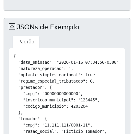
JSONs de Exemplo
Padrão
Copiar
{

  "data_emissao": "2026-01-16T07:34:56-0300",

  "natureza_operacao": 1,

  "optante_simples_nacional": true,

  "regime_especial_tributacao": 6,

  "prestador": {

    "cnpj": "00000000000000",

    "inscricao_municipal": "123445",

    "codigo_municipio": 4203204

  },

  "tomador": {

    "cnpj": "11.111.111/0001-11",

    "razao_social": "Fictício Tomador",
