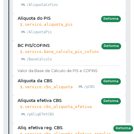
/AliquotaCofins
Alíquota do PIS
Reforma
$.servico.aliquota_pis
/AliquotaPis
BC PIS/COFINS
Reforma
$.servico.base_calculo_pis_cofins
/BaseCalculo
Valor da Base de Cálculo de PIS e COFINS
Alíquota da CBS
Reforma
$.servico.cbs_aliquota
/pCBS
Alíquota efetiva CBS
Reforma
$.servico.cbs_aliquota_efetiva
/pAliqEfetCBS
Alíq. efetiva reg. CBS
Reforma
$.servico.cbs_aliquota_efetiva_regular