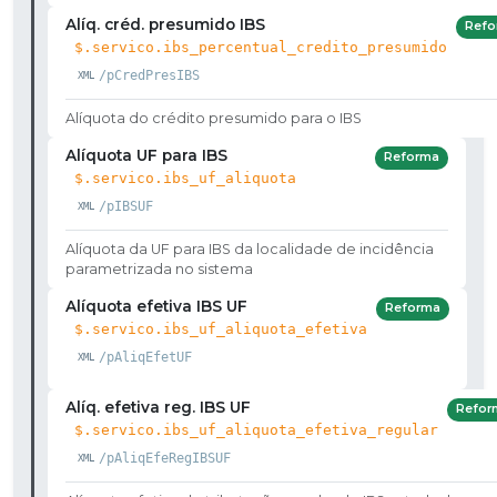
Alíq. créd. presumido IBS
Refo
$.servico.ibs_percentual_credito_presumido
/pCredPresIBS
Alíquota do crédito presumido para o IBS
Alíquota UF para IBS
Reforma
$.servico.ibs_uf_aliquota
/pIBSUF
Alíquota da UF para IBS da localidade de incidência
parametrizada no sistema
Alíquota efetiva IBS UF
Reforma
$.servico.ibs_uf_aliquota_efetiva
/pAliqEfetUF
Alíq. efetiva reg. IBS UF
Refor
$.servico.ibs_uf_aliquota_efetiva_regular
/pAliqEfeRegIBSUF