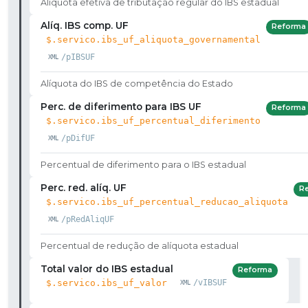
Alíquota efetiva de tributação regular do IBS estadual
Alíq. IBS comp. UF
Reforma
$.servico.ibs_uf_aliquota_governamental
/pIBSUF
Alíquota do IBS de competência do Estado
Perc. de diferimento para IBS UF
Reforma
$.servico.ibs_uf_percentual_diferimento
/pDifUF
Percentual de diferimento para o IBS estadual
Perc. red. alíq. UF
R
$.servico.ibs_uf_percentual_reducao_aliquota
/pRedAliqUF
Percentual de redução de alíquota estadual
Total valor do IBS estadual
Reforma
$.servico.ibs_uf_valor
/vIBSUF