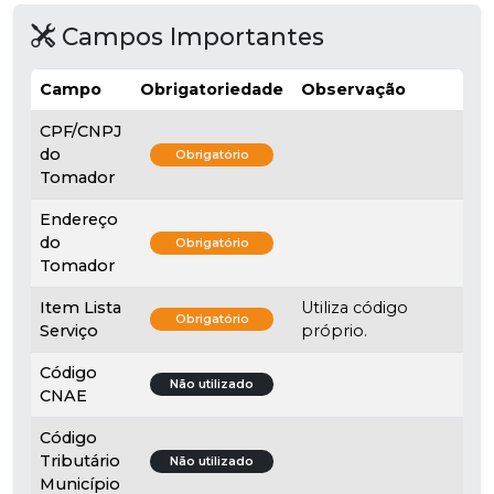
Campos Importantes
Campo
Obrigatoriedade
Observação
CPF/CNPJ
do
Obrigatório
Tomador
Endereço
do
Obrigatório
Tomador
Item Lista
Utiliza código
Obrigatório
Serviço
próprio.
Código
Não utilizado
CNAE
Código
Tributário
Não utilizado
Município