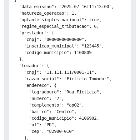
  "data_emissao": "2025-07-16T11:13:00",

  "natureza_operacao": 1,

  "optante_simples_nacional": true,

  "regime_especial_tributacao": 6,

  "prestador": {

    "cnpj": "00000000000000",

    "inscricao_municipal": "123445",

    "codigo_municipio": 1100809

  },

  "tomador": {

    "cnpj": "11.111.111/0001-11",

    "razao_social": "Fictício Tomador",

    "endereco": {

      "logradouro": "Rua Fictícia",

      "numero": "2",

      "complemento": "ap02",

      "bairro": "Centro",

      "codigo_municipio": 4106902,

      "uf": "PR",

      "cep": "82900-010"

    },
