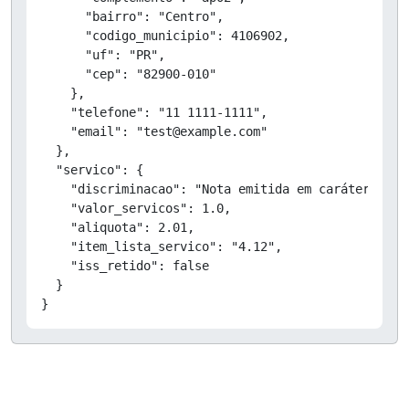
      "bairro": "Centro",

      "codigo_municipio": 4106902,

      "uf": "PR",

      "cep": "82900-010"

    },

    "telefone": "11 1111-1111",

    "email": "test@example.com"

  },

  "servico": {

    "discriminacao": "Nota emitida em caráter de T
    "valor_servicos": 1.0,

    "aliquota": 2.01,

    "item_lista_servico": "4.12",

    "iss_retido": false

  }

}