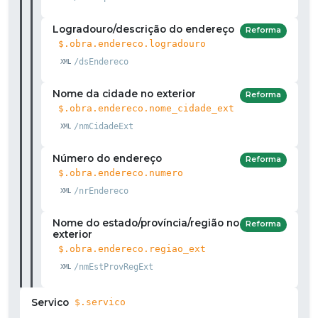
Logradouro/descrição do endereço
Reforma
$.obra.endereco.logradouro
/dsEndereco
Nome da cidade no exterior
Reforma
$.obra.endereco.nome_cidade_ext
/nmCidadeExt
Número do endereço
Reforma
$.obra.endereco.numero
/nrEndereco
Nome do estado/província/região no
Reforma
exterior
$.obra.endereco.regiao_ext
/nmEstProvRegExt
Servico
$.servico