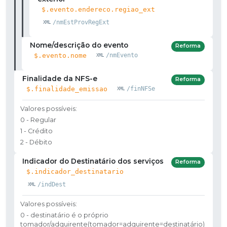
$.evento.endereco.regiao_ext
/nmEstProvRegExt
Nome/descrição do evento
Reforma
$.evento.nome
/nmEvento
Finalidade da NFS-e
Reforma
$.finalidade_emissao
/finNFSe
Valores possíveis:
0 - Regular
1 - Crédito
2 - Débito
Indicador do Destinatário dos serviços
Reforma
$.indicador_destinatario
/indDest
Valores possíveis:
0 - destinatário é o próprio
tomador/adquirente(tomador=adquirente=destinatário)