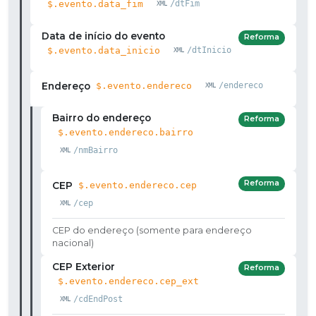
$.evento.data_fim
/dtFim
Data de início do evento
Reforma
$.evento.data_inicio
/dtInicio
Endereço
$.evento.endereco
/endereco
Bairro do endereço
Reforma
$.evento.endereco.bairro
/nmBairro
Reforma
CEP
$.evento.endereco.cep
/cep
CEP do endereço (somente para endereço
nacional)
CEP Exterior
Reforma
$.evento.endereco.cep_ext
/cdEndPost