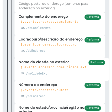
Código postal do endereço (somente para
endereço no exterior)
Complemento do endereço
Reforma
$.evento.endereco.complemento
/dsComplemento
Logradouro/descrição do endereço
Reforma
$.evento.endereco.logradouro
/dsEndereco
Nome da cidade no exterior
Reforma
$.evento.endereco.nome_cidade_ext
/nmCidadeExt
Número do endereço
Reforma
$.evento.endereco.numero
/nrEndereco
Nome do estado/província/região no
Reforma
exterior