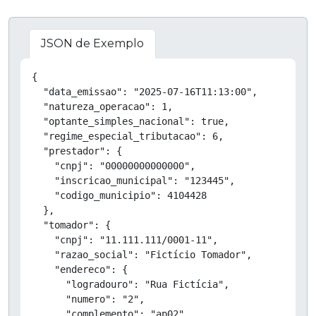
JSON de Exemplo
Copiar
{

  "data_emissao": "2025-07-16T11:13:00",

  "natureza_operacao": 1,

  "optante_simples_nacional": true,

  "regime_especial_tributacao": 6,

  "prestador": {

    "cnpj": "00000000000000",

    "inscricao_municipal": "123445",

    "codigo_municipio": 4104428

  },

  "tomador": {

    "cnpj": "11.111.111/0001-11",

    "razao_social": "Fictício Tomador",

    "endereco": {

      "logradouro": "Rua Fictícia",

      "numero": "2",

      "complemento": "ap02",
