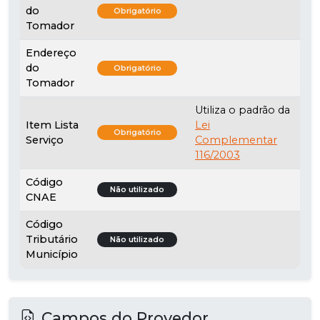
do
Obrigatório
Tomador
Endereço
do
Obrigatório
Tomador
Utiliza o padrão da
Item Lista
Lei
Obrigatório
Serviço
Complementar
116/2003
Código
Não utilizado
CNAE
Código
Tributário
Não utilizado
Município
Campos do Provedor