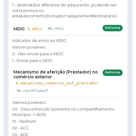
1 - destinatário diferente do adquirente, podendo ser
outra pessoa ou
estabelecimento(tomador=adquirente≠destinatário)
Reforma
MDIC
$.mdic
/mdic
Indicador de envio ao MDIC
Valores possíveis:
0 - Não enviar para o MDIC
1 - Enviar para o MDIC
Mecanismo de aferição (Prestador) no
Reforma
comércio exterior
$.mecanismo_comercio_ext_prestador
/mecAFComexP
Valores possíveis:
00 - Desconhecido (somente no compartilhamento
Município -> ADN)
01 - Nenhum
02 - ACC
03 - ACE