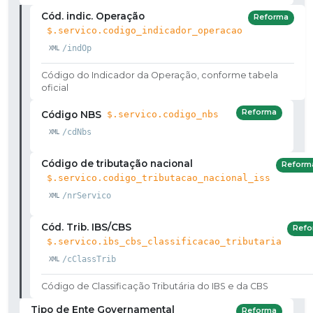
Cód. indic. Operação
Reforma
$.servico.codigo_indicador_operacao
/indOp
Código do Indicador da Operação, conforme tabela
oficial
Reforma
Código NBS
$.servico.codigo_nbs
/cdNbs
Código de tributação nacional
Reform
$.servico.codigo_tributacao_nacional_iss
/nrServico
Cód. Trib. IBS/CBS
Refo
$.servico.ibs_cbs_classificacao_tributaria
/cClassTrib
Código de Classificação Tributária do IBS e da CBS
Tipo de Ente Governamental
Reforma