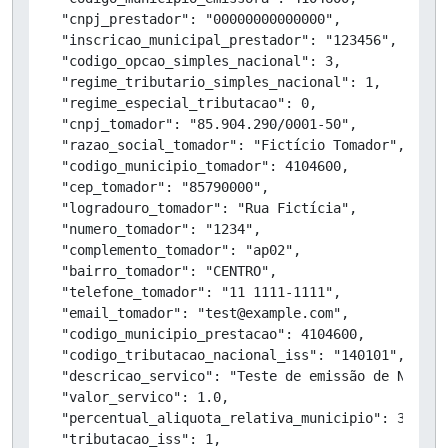
  "cnpj_prestador": "00000000000000",

  "inscricao_municipal_prestador": "123456",

  "codigo_opcao_simples_nacional": 3,

  "regime_tributario_simples_nacional": 1,

  "regime_especial_tributacao": 0,

  "cnpj_tomador": "85.904.290/0001-50",

  "razao_social_tomador": "Fictício Tomador",

  "codigo_municipio_tomador": 4104600,

  "cep_tomador": "85790000",

  "logradouro_tomador": "Rua Fictícia",

  "numero_tomador": "1234",

  "complemento_tomador": "ap02",

  "bairro_tomador": "CENTRO",

  "telefone_tomador": "11 1111-1111",

  "email_tomador": "test@example.com",

  "codigo_municipio_prestacao": 4104600,

  "codigo_tributacao_nacional_iss": "140101",

  "descricao_servico": "Teste de emissão de NFSe",

  "valor_servico": 1.0,

  "percentual_aliquota_relativa_municipio": 3,

  "tributacao_iss": 1,
