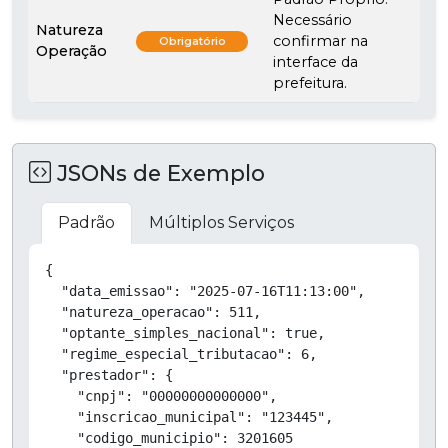
Necessário
Natureza
confirmar na
Obrigatório
Operação
interface da
prefeitura.
JSONs de Exemplo
Padrão
Múltiplos Serviços
Copiar
{

  "data_emissao": "2025-07-16T11:13:00",

  "natureza_operacao": 511,

  "optante_simples_nacional": true,

  "regime_especial_tributacao": 6,

  "prestador": {

    "cnpj": "00000000000000",

    "inscricao_municipal": "123445",

    "codigo_municipio": 3201605
