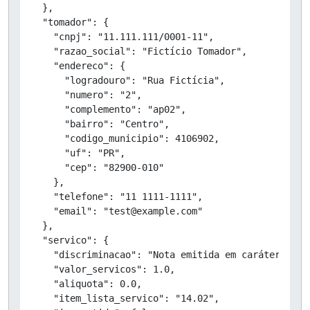
  },

  "tomador": {

    "cnpj": "11.111.111/0001-11",

    "razao_social": "Fictício Tomador",

    "endereco": {

      "logradouro": "Rua Fictícia",

      "numero": "2",

      "complemento": "ap02",

      "bairro": "Centro",

      "codigo_municipio": 4106902,

      "uf": "PR",

      "cep": "82900-010"

    },

    "telefone": "11 1111-1111",

    "email": "test@example.com"

  },

  "servico": {

    "discriminacao": "Nota emitida em caráter de T
    "valor_servicos": 1.0,

    "aliquota": 0.0,

    "item_lista_servico": "14.02",
