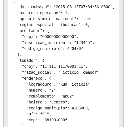
{

  "data_emissao": "2025-08-13T07:34:56-0300",

  "natureza_operacao": 1,

  "optante_simples_nacional": true,

  "regime_especial_tributacao": 6,

  "prestador": {

    "cnpj": "00000000000000",

    "inscricao_municipal": "123445",

    "codigo_municipio": 4204707

  },

  "tomador": {

    "cnpj": "11.111.111/0001-11",

    "razao_social": "Fictício Tomador",

    "endereco": {

      "logradouro": "Rua Fictícia",

      "numero": "2",

      "complemento": "ap02",

      "bairro": "Centro",

      "codigo_municipio": 4206009,

      "uf": "SC",

      "cep": "88190-000"

    },
