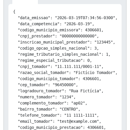
Copiar
{

  "data_emissao": "2026-03-19T07:34:56-0300",

  "data_competencia": "2026-03-19",

  "codigo_municipio_emissora": 4306601,

  "cnpj_prestador": "00000000000000",

  "inscricao_municipal_prestador": "123445",

  "codigo_opcao_simples_nacional": 3,

  "regime_tributario_simples_nacional": 1,

  "regime_especial_tributacao": 0,

  "cnpj_tomador": "11.111.111/0001-11",

  "razao_social_tomador": "Fictício Tomador",

  "codigo_municipio_tomador": 4306601,

  "cep_tomador": "96450000",

  "logradouro_tomador": "Rua Fictícia",

  "numero_tomador": "1234",

  "complemento_tomador": "ap02",

  "bairro_tomador": "CENTRO",

  "telefone_tomador": "11 1111-1111",

  "email_tomador": "test@example.com",

  "codigo_municipio_prestacao": 4306601,
