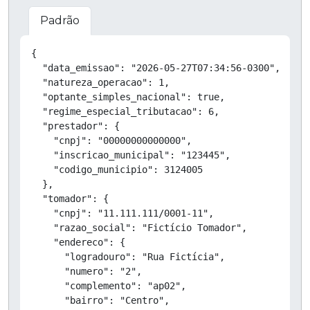
Padrão
Copiar
{

  "data_emissao": "2026-05-27T07:34:56-0300",

  "natureza_operacao": 1,

  "optante_simples_nacional": true,

  "regime_especial_tributacao": 6,

  "prestador": {

    "cnpj": "00000000000000",

    "inscricao_municipal": "123445",

    "codigo_municipio": 3124005

  },

  "tomador": {

    "cnpj": "11.111.111/0001-11",

    "razao_social": "Fictício Tomador",

    "endereco": {

      "logradouro": "Rua Fictícia",

      "numero": "2",

      "complemento": "ap02",

      "bairro": "Centro",
