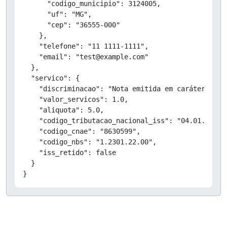
      "codigo_municipio": 3124005,

      "uf": "MG",

      "cep": "36555-000"

    },

    "telefone": "11 1111-1111",

    "email": "test@example.com"

  },

  "servico": {

    "discriminacao": "Nota emitida em caráter de T
    "valor_servicos": 1.0,

    "aliquota": 5.0,

    "codigo_tributacao_nacional_iss": "04.01.01",

    "codigo_cnae": "8630599",

    "codigo_nbs": "1.2301.22.00",

    "iss_retido": false

  }

}