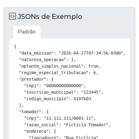
JSONs de Exemplo
Padrão
Copiar
{

  "data_emissao": "2026-04-27T07:34:56-0300",

  "natureza_operacao": 1,

  "optante_simples_nacional": true,

  "regime_especial_tributacao": 6,

  "prestador": {

    "cnpj": "00000000000000",

    "inscricao_municipal": "123445",

    "codigo_municipio": 4107603

  },

  "tomador": {

    "cnpj": "11.111.111/0001-11",

    "razao_social": "Fictício Tomador",

    "endereco": {

      "logradouro": "Rua Fictícia",
