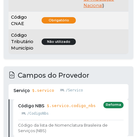
Nacional
)
Código
Obrigatório
CNAE
Código
Tributário
Não utilizado
Município
Campos do Provedor
Serviço
$.servico
/Servico
Reforma
Código NBS
$.servico.codigo_nbs
/CodigoNbs
Código da lista de Nomenclatura Brasileira de
Serviços (NBS)