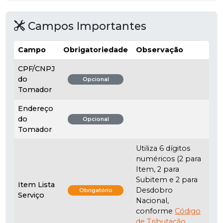
Campos Importantes
Campo
Obrigatoriedade
Observação
CPF/CNPJ
do
Opcional
Tomador
Endereço
do
Opcional
Tomador
Utiliza 6 dígitos
numéricos (2 para
Item, 2 para
Subitem e 2 para
Item Lista
Desdobro
Obrigatório
Serviço
Nacional,
conforme
Código
de Tributação