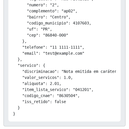
      "numero": "2",

      "complemento": "ap02",

      "bairro": "Centro",

      "codigo_municipio": 4107603,

      "uf": "PR",

      "cep": "86840-000"

    },

    "telefone": "11 1111-1111",

    "email": "test@example.com"

  },

  "servico": {

    "discriminacao": "Nota emitida em caráter de T
    "valor_servicos": 1.0,

    "aliquota": 2.01,

    "item_lista_servico": "041201",

    "codigo_cnae": "8630504",

    "iss_retido": false

  }

}