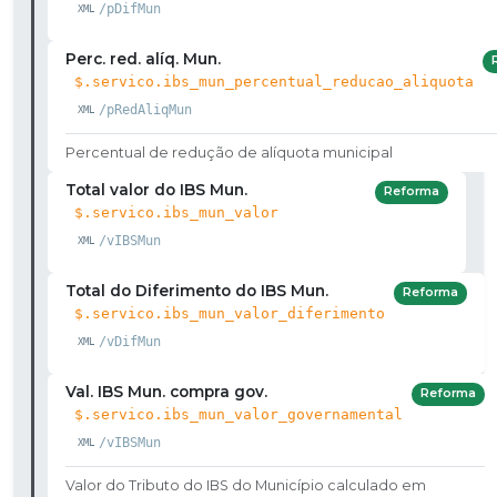
/pDifMun
Perc. red. alíq. Mun.
$.servico.ibs_mun_percentual_reducao_aliquota
/pRedAliqMun
Percentual de redução de alíquota municipal
Total valor do IBS Mun.
Reforma
$.servico.ibs_mun_valor
/vIBSMun
Total do Diferimento do IBS Mun.
Reforma
$.servico.ibs_mun_valor_diferimento
/vDifMun
Val. IBS Mun. compra gov.
Reforma
$.servico.ibs_mun_valor_governamental
/vIBSMun
Valor do Tributo do IBS do Município calculado em