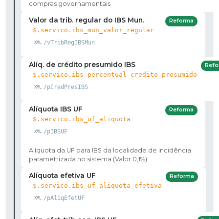
compras governamentais
Valor da trib. regular do IBS Mun.
Reforma
$.servico.ibs_mun_valor_regular
/vTribRegIBSMun
Alíq. de crédito presumido IBS
Refo
$.servico.ibs_percentual_credito_presumido
/pCredPresIBS
Alíquota IBS UF
Reforma
$.servico.ibs_uf_aliquota
/pIBSUF
Alíquota da UF para IBS da localidade de incidência
parametrizada no sistema (Valor 0,1%)
Alíquota efetiva UF
Reforma
$.servico.ibs_uf_aliquota_efetiva
/pAliqEfetUF