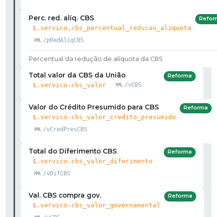
Perc. red. alíq. CBS
Refor
$.servico.cbs_percentual_reducao_aliquota
/pRedAliqCBS
Percentual da redução de alíquota da CBS
Total valor da CBS da União
Reforma
$.servico.cbs_valor
/vCBS
Valor do Crédito Presumido para CBS
Reforma
$.servico.cbs_valor_credito_presumido
/vCredPresCBS
Total do Diferimento CBS
Reforma
$.servico.cbs_valor_diferimento
/vDifCBS
Val. CBS compra gov.
Reforma
$.servico.cbs_valor_governamental