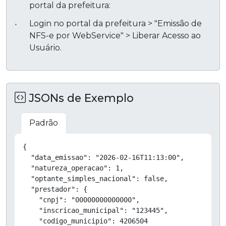
portal da prefeitura:
Login no portal da prefeitura > "Emissão de
NFS-e por WebService" > Liberar Acesso ao
Usuário.
JSONs de Exemplo
Padrão
Copiar
{

  "data_emissao": "2026-02-16T11:13:00",

  "natureza_operacao": 1,

  "optante_simples_nacional": false,

  "prestador": {

    "cnpj": "00000000000000",

    "inscricao_municipal": "123445",

    "codigo_municipio": 4206504
