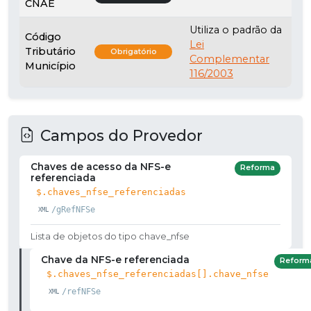
CNAE
Utiliza o padrão da
Código
Lei
Tributário
Obrigatório
Complementar
Município
116/2003
Campos do Provedor
Chaves de acesso da NFS-e
Reforma
referenciada
$.chaves_nfse_referenciadas
/gRefNFSe
Lista de objetos do tipo chave_nfse
Chave da NFS-e referenciada
Reform
$.chaves_nfse_referenciadas[].chave_nfse
/refNFSe