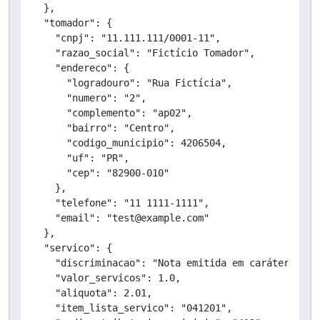
  },

  "tomador": {

    "cnpj": "11.111.111/0001-11",

    "razao_social": "Fictício Tomador",

    "endereco": {

      "logradouro": "Rua Fictícia",

      "numero": "2",

      "complemento": "ap02",

      "bairro": "Centro",

      "codigo_municipio": 4206504,

      "uf": "PR",

      "cep": "82900-010"

    },

    "telefone": "11 1111-1111",

    "email": "test@example.com"

  },

  "servico": {

    "discriminacao": "Nota emitida em caráter de T
    "valor_servicos": 1.0,

    "aliquota": 2.01,

    "item_lista_servico": "041201",
