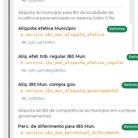
/pIBSMun
Alíquota do município para IBS da localidade de
incidência parametrizada no sistema (Valor 0,1%)
Alíquota efetiva Município
Reforma
$.servico.ibs_mun_aliquota_efetiva
/pAliqEfetMun
Alíq. efet. trib. regular IBS Mun.
Refo
$.servico.ibs_mun_aliquota_efetiva_regular
/pAliqEfeRegIBSMun
Alíq. IBS Mun. compra gov.
Reform
$.servico.ibs_mun_aliquota_governamental
/pIBSMun
Alíquota do IBS de competência do Município em compras
governamentais
Perc. de diferimento para IBS Mun.
Reform
$.servico.ibs_mun_percentual_diferimento