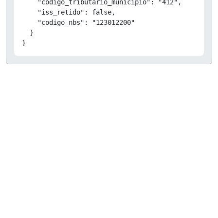
    "codigo_tributario_municipio": "412",

    "iss_retido": false,

    "codigo_nbs": "123012200"

  }

}