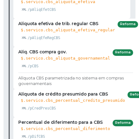
$.servico.cbs_aliquota_efetiva
/pAliqEfetCBS
Alíquota efetiva de trib. regular CBS
Reforma
$.servico.cbs_aliquota_efetiva_regular
/pAliqEfeRegCBS
Alíq. CBS compra gov.
Reforma
$.servico.cbs_aliquota_governamental
/pCBS
Alíquota CBS parametrizada no sistema em compras
governamentais
Alíquota de crédito presumido para CBS
Refo
$.servico.cbs_percentual_credito_presumido
/pCredPresCBS
Percentual de diferimento para a CBS
Reforma
$.servico.cbs_percentual_diferimento
/pDifCBS