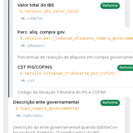
Valor total do IBS
Reforma
$.servico.ibs_valor_total
/vIBSTot
Perc. alíq. compra gov.
$.servico.perc_reducao_aliquota_compra_governam
/pRedutor
Percentual de redução de alíquota em compra govername
CST PIS/COFINS
Reform
$.servico.situacao_tributaria_pis_cofins
/cst
Código da Situação Tributária do PIS e COFINS
Descrição ente governamental
Reforma
$.tipo_compra_governamental
/tpEnteGov
Descrição do ente governamental quando tpEnteGov
for igual a 9. Exemplo: "Comitê Gestor do IBS"