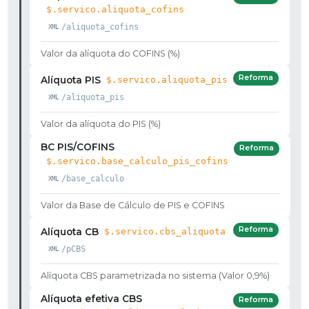
$.servico.aliquota_cofins
/aliquota_cofins
Valor da alíquota do COFINS (%)
Reforma
Alíquota PIS
$.servico.aliquota_pis
/aliquota_pis
Valor da alíquota do PIS (%)
BC PIS/COFINS
Reforma
$.servico.base_calculo_pis_cofins
/base_calculo
Valor da Base de Cálculo de PIS e COFINS
Reforma
Alíquota CB
$.servico.cbs_aliquota
/pCBS
Alíquota CBS parametrizada no sistema (Valor 0,9%)
Alíquota efetiva CBS
Reforma