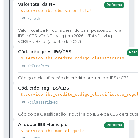
Valor total da NF
Reforma
$.servico.ibs_cbs_valor_total
/vTotNF
Valor Total da NF considerando os impostos por fora:
IBS e CBS. vTotNF = vLiq (em 2026). vTotNF = vLiq +
vCBS + vIBSTot (a partir de 2027)
Cód. créd. pres. IBS/CBS
Refo
$.servico.ibs_credito_codigo_classificacao
/cCredPres
Código e classificação do crédito presumido: IBS e CBS
Cód. créd. reg. IBS/CBS
$.servico.ibs_credito_codigo_classificacao_regu
/cClassTribReg
Código da Classificação Tributária do IBS e da CBS de tribut
Alíquota IBS Município
Reforma
$.servico.ibs_mun_aliquota