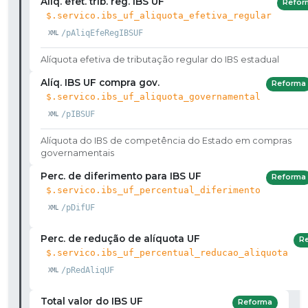
Alíq. efet. trib. reg. IBS UF
Refor
$.servico.ibs_uf_aliquota_efetiva_regular
/pAliqEfeRegIBSUF
Alíquota efetiva de tributação regular do IBS estadual
Alíq. IBS UF compra gov.
Reforma
$.servico.ibs_uf_aliquota_governamental
/pIBSUF
Alíquota do IBS de competência do Estado em compras
governamentais
Perc. de diferimento para IBS UF
Reforma
$.servico.ibs_uf_percentual_diferimento
/pDifUF
Perc. de redução de alíquota UF
R
$.servico.ibs_uf_percentual_reducao_aliquota
/pRedAliqUF
Total valor do IBS UF
Reforma