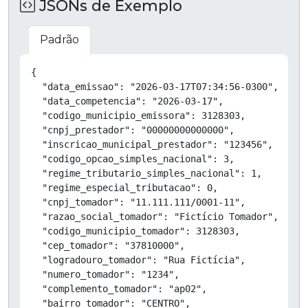
JSONs de Exemplo
Padrão
Copiar
{

  "data_emissao": "2026-03-17T07:34:56-0300",

  "data_competencia": "2026-03-17",

  "codigo_municipio_emissora": 3128303,

  "cnpj_prestador": "00000000000000",

  "inscricao_municipal_prestador": "123456",

  "codigo_opcao_simples_nacional": 3,

  "regime_tributario_simples_nacional": 1,

  "regime_especial_tributacao": 0,

  "cnpj_tomador": "11.111.111/0001-11",

  "razao_social_tomador": "Fictício Tomador",

  "codigo_municipio_tomador": 3128303,

  "cep_tomador": "37810000",

  "logradouro_tomador": "Rua Fictícia",

  "numero_tomador": "1234",

  "complemento_tomador": "ap02",

  "bairro_tomador": "CENTRO",
