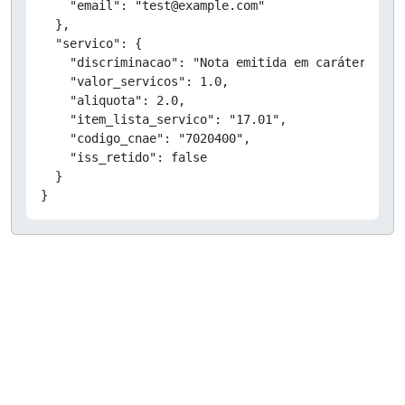
    "email": "test@example.com"

  },

  "servico": {

    "discriminacao": "Nota emitida em caráter de T
    "valor_servicos": 1.0,

    "aliquota": 2.0,

    "item_lista_servico": "17.01",

    "codigo_cnae": "7020400",

    "iss_retido": false

  }

}