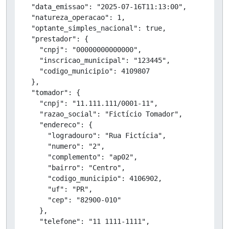
  "data_emissao": "2025-07-16T11:13:00",

  "natureza_operacao": 1,

  "optante_simples_nacional": true,

  "prestador": {

    "cnpj": "00000000000000",

    "inscricao_municipal": "123445",

    "codigo_municipio": 4109807

  },

  "tomador": {

    "cnpj": "11.111.111/0001-11",

    "razao_social": "Fictício Tomador",

    "endereco": {

      "logradouro": "Rua Fictícia",

      "numero": "2",

      "complemento": "ap02",

      "bairro": "Centro",

      "codigo_municipio": 4106902,

      "uf": "PR",

      "cep": "82900-010"

    },

    "telefone": "11 1111-1111",
