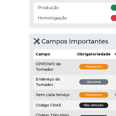
Produção
Homologação
Campos Importantes
Campo
Obrigatoriedade
CPF/CNPJ do
Obrigatório
Tomador
Endereço do
Opcional
Tomador
Item Lista Serviço
Obrigatório
Código CNAE
Não utilizado
Código Tributário