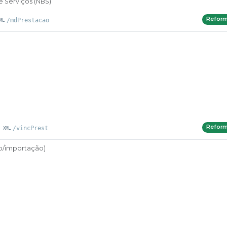
e Serviços (NBS)
Refor
/mdPrestacao
Refor
/vincPrest
ão/importação)