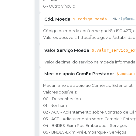
6 - Outro vínculo
Cód. Moeda
$.codigo_moeda
/tpMoeda
Código da moeda conforme padrão ISO 4217, c
Valores possíveis: https://bcb.gov.br/estabilid
Valor Serviço Moeda
$.valor_servico_ex
Valor decimal do serviço na moeda informada, c
Mec. de apoio ComEx Prestador
$.mecani
Mecanismo de apoio ao Comércio Exterior util
Valores possíveis:
00 - Desconhecido
01 - Nenhum
02 - ACC - Adiantamento sobre Contrato de C
03 - ACE - Adiantamento sobre Cambiais Entre
04 - BNDES-Exim Pós-Embarque - Serviços
05 - BNDES-Exim Pré-Embarque - Serviços