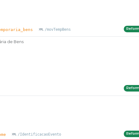
Refor
emporaria_bens
/movTempBens
ria de Bens
Refor
Refor
ome
/IdentificacaoEvento