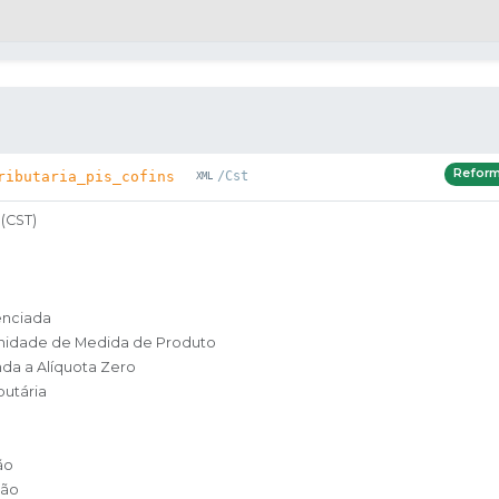
Refor
ributaria_pis_cofins
/Cst
(CST)
a
enciada
Unidade de Medida de Produto
nda a Alíquota Zero
butária
ão
ção