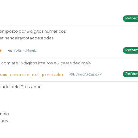
Refor
omposto por 3 dígitos numéricos.
adefinanceira/cotacoestodas
Refor
t
/vServMoeda
om até 15 dígitos inteiros e 2 casas decimais.
Refor
smo_comercio_ext_prestador
/mecAFComexP
izado pelo Prestador
âmbio
gues