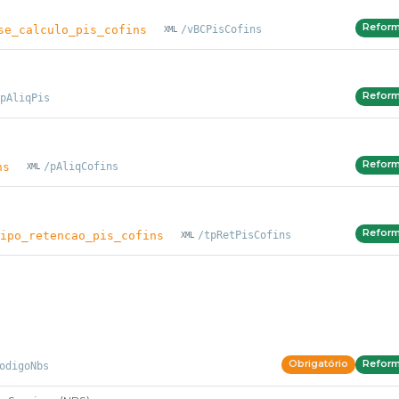
Refor
se_calculo_pis_cofins
/vBCPisCofins
Refor
pAliqPis
Refor
ns
/pAliqCofins
Refor
ipo_retencao_pis_cofins
/tpRetPisCofins
Obrigatório
Refor
odigoNbs