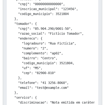
    "cnpj": "00000000000000",

    "inscricao_municipal": "123456",

    "codigo_municipio": 3521804

  },

  "tomador": {

    "cnpj": "85.904.290/0001-50",

    "razao_social": "Fictício Tomador",

    "endereco": {

      "logradouro": "Rua Fictícia",

      "numero": "2",

      "complemento": "ap02",

      "bairro": "Centro",

      "codigo_municipio": 3521804,

      "uf": "MS",

      "cep": "82900-010"

    },

    "telefone": "41 3256-8060",

    "email": "test@example.com"

  },

  "servico": {

    "discriminacao": "Nota emitida em caráter de T