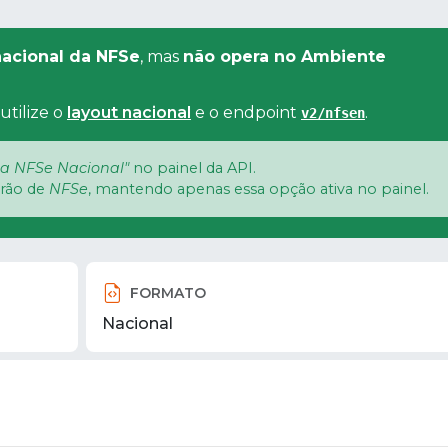
acional da NFSe
, mas
não opera no Ambiente
utilize o
layout nacional
e o endpoint
.
v2/nfsen
a NFSe Nacional"
no painel da API.
drão de
NFSe
, mantendo apenas essa opção ativa no painel.
FORMATO
Nacional