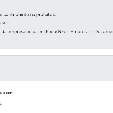
o contribuinte na prefeitura.
Token
ro da empresa no painel FocusNFe > Empresas > Docume
Cop
-0300",

,
