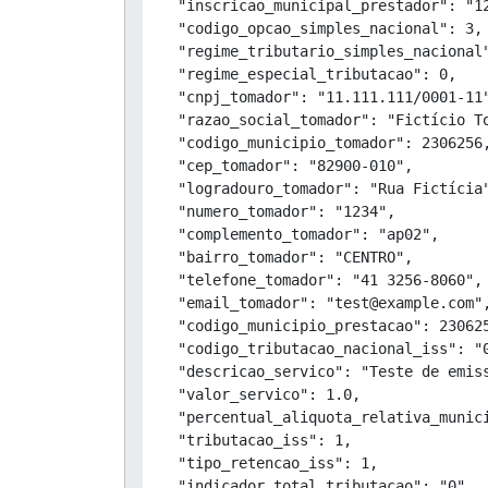
  "inscricao_municipal_prestador": "12
  "codigo_opcao_simples_nacional": 3,

  "regime_tributario_simples_nacional"
  "regime_especial_tributacao": 0,

  "cnpj_tomador": "11.111.111/0001-11"
  "razao_social_tomador": "Fictício To
  "codigo_municipio_tomador": 2306256,
  "cep_tomador": "82900-010",

  "logradouro_tomador": "Rua Fictícia"
  "numero_tomador": "1234",

  "complemento_tomador": "ap02",

  "bairro_tomador": "CENTRO",

  "telefone_tomador": "41 3256-8060",

  "email_tomador": "test@example.com",
  "codigo_municipio_prestacao": 230625
  "codigo_tributacao_nacional_iss": "0
  "descricao_servico": "Teste de emiss
  "valor_servico": 1.0,

  "percentual_aliquota_relativa_munici
  "tributacao_iss": 1,

  "tipo_retencao_iss": 1,

  "indicador_total_tributacao": "0",
