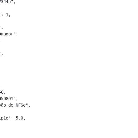
3445",

: 1,

,

mador",



,



6,

50801",

ão de NFSe",

pio": 5.0,
