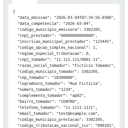
Copiar
{

  "data_emissao": "2026-03-04T07:34:56-0300",

  "data_competencia": "2026-03-04",

  "codigo_municipio_emissora": 3302205,

  "cnpj_prestador": "00000000000000",

  "inscricao_municipal_prestador": "123445",

  "codigo_opcao_simples_nacional": 1,

  "regime_especial_tributacao": 0,

  "cnpj_tomador": "11.111.111/0001-11",

  "razao_social_tomador": "Fictício Tomador",

  "codigo_municipio_tomador": 3302205,

  "cep_tomador": "28300000",

  "logradouro_tomador": "Rua Fictícia",

  "numero_tomador": "1234",

  "complemento_tomador": "ap02",

  "bairro_tomador": "CENTRO",

  "telefone_tomador": "11 1111-1111",

  "email_tomador": "test@example.com",

  "codigo_municipio_prestacao": 3302205,

  "codigo_tributacao_nacional_iss": "090101",
