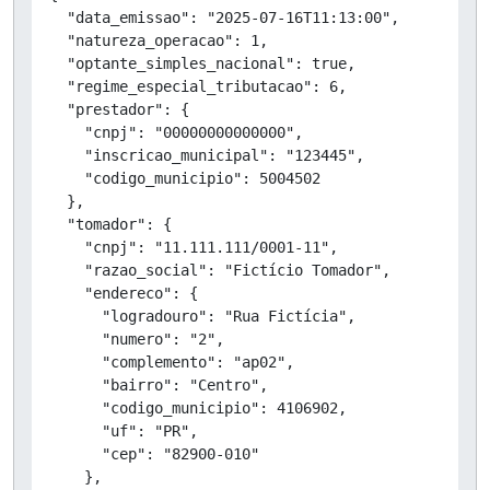
  "data_emissao": "2025-07-16T11:13:00",

  "natureza_operacao": 1,

  "optante_simples_nacional": true,

  "regime_especial_tributacao": 6,

  "prestador": {

    "cnpj": "00000000000000",

    "inscricao_municipal": "123445",

    "codigo_municipio": 5004502

  },

  "tomador": {

    "cnpj": "11.111.111/0001-11",

    "razao_social": "Fictício Tomador",

    "endereco": {

      "logradouro": "Rua Fictícia",

      "numero": "2",

      "complemento": "ap02",

      "bairro": "Centro",

      "codigo_municipio": 4106902,

      "uf": "PR",

      "cep": "82900-010"

    },
