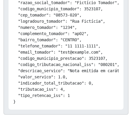
  "razao_social_tomador": "Fictício Tomador",

  "codigo_municipio_tomador": 3523107,

  "cep_tomador": "08573-020",

  "logradouro_tomador": "Rua Fictícia",

  "numero_tomador": "1234",

  "complemento_tomador": "ap02",

  "bairro_tomador": "CENTRO",

  "telefone_tomador": "11 1111-1111",

  "email_tomador": "test@example.com",

  "codigo_municipio_prestacao": 3523107,

  "codigo_tributacao_nacional_iss": "080201",

  "descricao_servico": "Nota emitida em caráter de
  "valor_servico": 1.0,

  "indicador_total_tributacao": 0,

  "tributacao_iss": 4,

  "tipo_retencao_iss": 1

}