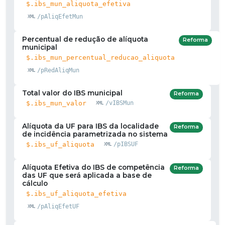
$.ibs_mun_aliquota_efetiva
/pAliqEfetMun
Percentual de redução de alíquota
Reforma
municipal
$.ibs_mun_percentual_reducao_aliquota
/pRedAliqMun
Total valor do IBS municipal
Reforma
$.ibs_mun_valor
/vIBSMun
Alíquota da UF para IBS da localidade
Reforma
de incidência parametrizada no sistema
$.ibs_uf_aliquota
/pIBSUF
Alíquota Efetiva do IBS de competência
Reforma
das UF que será aplicada a base de
cálculo
$.ibs_uf_aliquota_efetiva
/pAliqEfetUF