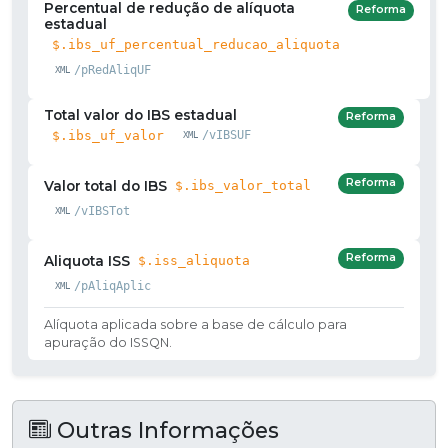
Percentual de redução de alíquota
Reforma
estadual
$.ibs_uf_percentual_reducao_aliquota
/pRedAliqUF
Total valor do IBS estadual
Reforma
$.ibs_uf_valor
/vIBSUF
Reforma
Valor total do IBS
$.ibs_valor_total
/vIBSTot
Reforma
Aliquota ISS
$.iss_aliquota
/pAliqAplic
Alíquota aplicada sobre a base de cálculo para
apuração do ISSQN.
Outras Informações