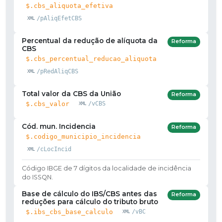
$.cbs_aliquota_efetiva
/pAliqEfetCBS
Percentual da redução de alíquota da
Reforma
CBS
$.cbs_percentual_reducao_aliquota
/pRedAliqCBS
Total valor da CBS da União
Reforma
$.cbs_valor
/vCBS
Cód. mun. Incidencia
Reforma
$.codigo_municipio_incidencia
/cLocIncid
Código IBGE de 7 dígitos da localidade de incidência
do ISSQN.
Base de cálculo do IBS/CBS antes das
Reforma
reduções para cálculo do tributo bruto
$.ibs_cbs_base_calculo
/vBC