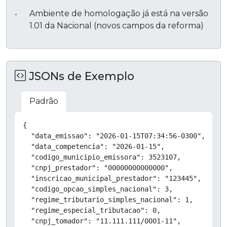
Ambiente de homologação já está na versão
1.01 da Nacional (novos campos da reforma)
JSONs de Exemplo
Padrão
Copiar
{

  "data_emissao": "2026-01-15T07:34:56-0300",

  "data_competencia": "2026-01-15",

  "codigo_municipio_emissora": 3523107,

  "cnpj_prestador": "00000000000000",

  "inscricao_municipal_prestador": "123445",

  "codigo_opcao_simples_nacional": 3,

  "regime_tributario_simples_nacional": 1,

  "regime_especial_tributacao": 0,

  "cnpj_tomador": "11.111.111/0001-11",
