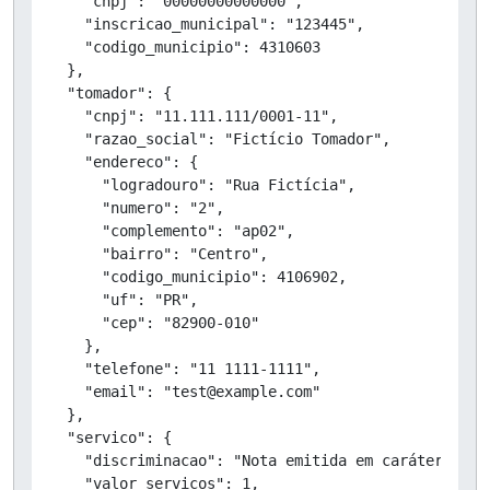
    "cnpj": "00000000000000",

    "inscricao_municipal": "123445",

    "codigo_municipio": 4310603

  },

  "tomador": {

    "cnpj": "11.111.111/0001-11",

    "razao_social": "Fictício Tomador",

    "endereco": {

      "logradouro": "Rua Fictícia",

      "numero": "2",

      "complemento": "ap02",

      "bairro": "Centro",

      "codigo_municipio": 4106902,

      "uf": "PR",

      "cep": "82900-010"

    },

    "telefone": "11 1111-1111",

    "email": "test@example.com"

  },

  "servico": {

    "discriminacao": "Nota emitida em caráter de T
    "valor_servicos": 1,
