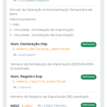
/vincopemovtempbens
Vínculo da Operação à Movimentação Temporária de
Bens
Valores possíveis:
1 - Não;
2 - Vinculada - Declaração de Importação;
3 - Vinculada - Declaração de Exportação;
Núm. Declaração Imp.
Reforma
$.numero_declaracao_importacao
/didsidadri
Número da Declaração de Importação (DI/DSI/DA/DRI-
E) averbado
Núm. Registro Exp.
Reforma
$.numero_registro_exportacao
/reaverb
Número do Registro de Exportação (RE) averbado.
Reforma
MDIC
$.mdic
/compartdpsmdic