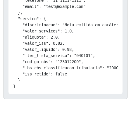
    "telefone": "11 1111-1111",

    "email": "test@example.com"

  },

  "servico": {

    "discriminacao": "Nota emitida em caráter de T
    "valor_servicos": 1.0,

    "aliquota": 2.0,

    "valor_iss": 0.02,

    "valor_liquido": 0.98,

    "item_lista_servico": "040101",

    "codigo_nbs": "123012200",

    "ibs_cbs_classificacao_tributaria": "200029",

    "iss_retido": false

  }

}