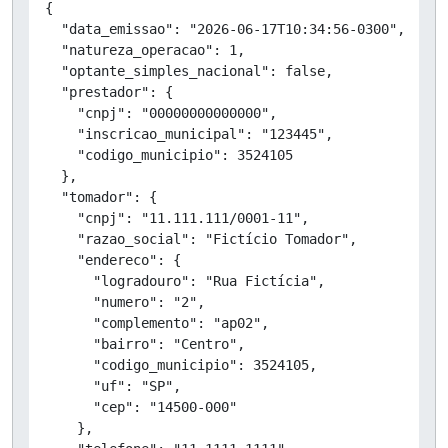
Copiar
{

  "data_emissao": "2026-06-17T10:34:56-0300",

  "natureza_operacao": 1,

  "optante_simples_nacional": false,

  "prestador": {

    "cnpj": "00000000000000",

    "inscricao_municipal": "123445",

    "codigo_municipio": 3524105

  },

  "tomador": {

    "cnpj": "11.111.111/0001-11",

    "razao_social": "Fictício Tomador",

    "endereco": {

      "logradouro": "Rua Fictícia",

      "numero": "2",

      "complemento": "ap02",

      "bairro": "Centro",

      "codigo_municipio": 3524105,

      "uf": "SP",

      "cep": "14500-000"

    },
