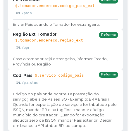
Reforma
$.tomador.endereco.codigo_pais_ext
/pais
Enviar País quando o Tomador for estrangeiro.
Região Ext. Tomador
Reforma
$.tomador.endereco.regiao_ext
/epr
Caso o tomador sejá estrangeiro, informar Estado,
Província ou Região
Reforma
Cód. Pais
$.servico.codigo_pais
/paisloc
Código do país onde ocorreu a prestação do
serviço(Tabela de Países ISO - Exemplo: BR = Brasil).
Quando for exportação de serviço e for tributado pelo
ISSQN, mandar BR e na tag *loc , mandar código
município do prestador. Quando for exportação
alíquota zero de ISSQN, mandar País exterior. Deixar
em branco a API atribui 'BR' ao campo.