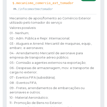
$.mecanismo_comercio_ext_tomador
/infocomextmectomador
Mecanismo de apoio/fomento ao Comércio Exterior
utilizado pelo tomador do serviço
Valores possíveis:
01 - Nenhum;
02 - Adm. Pública e Repr. Internacional;
03 - Alugueis e Arrend. Mercantil de maquinas, equip.,
embarc. e aeronaves;
04 - Arrendamento Mercantil de aeronave para
empresa de transporte aéreo público;
05 - Comissão a agentes externos na exportação;
06 - Despesas de armazenagem, mov. e transporte de
carga no exterior;
07 - Eventos FIFA (subsidiária);
08 - Eventos FIFA;
09 - Fretes, arrendamentos de embarcações ou
aeronaves e outros;
10 - Material Aeronáutico;
11 - Promoção de Bens no Exterior;