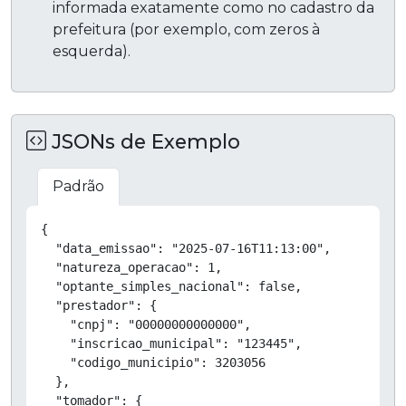
informada exatamente como no cadastro da
prefeitura (por exemplo, com zeros à
esquerda).
JSONs de Exemplo
Padrão
Copiar
{

  "data_emissao": "2025-07-16T11:13:00",

  "natureza_operacao": 1,

  "optante_simples_nacional": false,

  "prestador": {

    "cnpj": "00000000000000",

    "inscricao_municipal": "123445",

    "codigo_municipio": 3203056

  },

  "tomador": {
