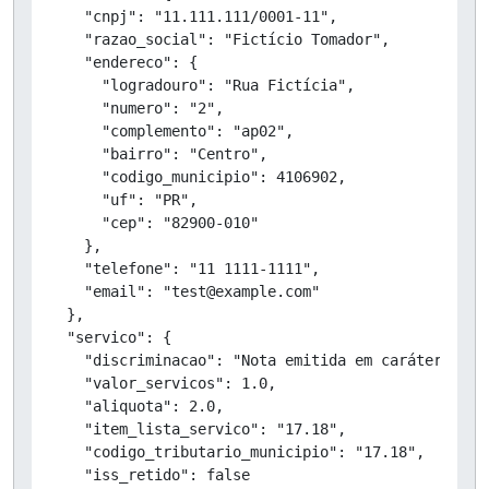
    "cnpj": "11.111.111/0001-11",

    "razao_social": "Fictício Tomador",

    "endereco": {

      "logradouro": "Rua Fictícia",

      "numero": "2",

      "complemento": "ap02",

      "bairro": "Centro",

      "codigo_municipio": 4106902,

      "uf": "PR",

      "cep": "82900-010"

    },

    "telefone": "11 1111-1111",

    "email": "test@example.com"

  },

  "servico": {

    "discriminacao": "Nota emitida em caráter de T
    "valor_servicos": 1.0,

    "aliquota": 2.0,

    "item_lista_servico": "17.18",

    "codigo_tributario_municipio": "17.18",

    "iss_retido": false
