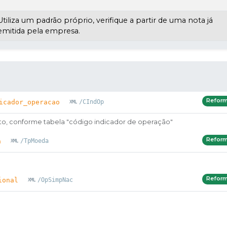
Utiliza um padrão próprio, verifique a partir de uma nota já
emitida pela empresa.
Refor
icador_operacao
/CIndOp
o, conforme tabela "código indicador de operação"
Refor
a
/TpMoeda
Refor
ional
/OpSimpNac