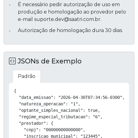
É necessário pedir autorização de uso em
produção e homologação ao provedor pelo
e-mail suporte.dev@saatri.com.br.
Autorização de homologação dura 30 dias.
JSONs de Exemplo
Padrão
Copiar
{

  "data_emissao": "2026-04-30T07:34:56-0300",

  "natureza_operacao": "1",

  "optante_simples_nacional": true,

  "regime_especial_tributacao": "6",

  "prestador": {

    "cnpj": "00000000000000",

    "inscricao_municipal": "123445",
