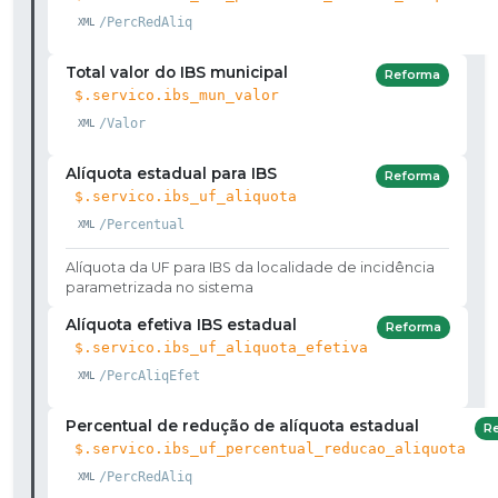
/PercRedAliq
Total valor do IBS municipal
Reforma
$.servico.ibs_mun_valor
/Valor
Alíquota estadual para IBS
Reforma
$.servico.ibs_uf_aliquota
/Percentual
Alíquota da UF para IBS da localidade de incidência
parametrizada no sistema
Alíquota efetiva IBS estadual
Reforma
$.servico.ibs_uf_aliquota_efetiva
/PercAliqEfet
Percentual de redução de alíquota estadual
R
$.servico.ibs_uf_percentual_reducao_aliquota
/PercRedAliq