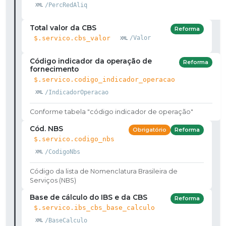
/PercRedAliq
Total valor da CBS
Reforma
$.servico.cbs_valor
/Valor
Código indicador da operação de
Reforma
fornecimento
$.servico.codigo_indicador_operacao
/IndicadorOperacao
Conforme tabela "código indicador de operação"
Cód. NBS
Obrigatório
Reforma
$.servico.codigo_nbs
/CodigoNbs
Código da lista de Nomenclatura Brasileira de
Serviços (NBS)
Base de cálculo do IBS e da CBS
Reforma
$.servico.ibs_cbs_base_calculo
/BaseCalculo