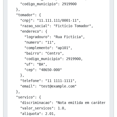
    "codigo_municipio": 2919900

  },

  "tomador": {

    "cnpj": "11.111.111/0001-11",

    "razao_social": "Fictício Tomador",

    "endereco": {

      "logradouro": "Rua Fictícia",

      "numero": "11",

      "complemento": "ap101",

      "bairro": "Centro",

      "codigo_municipio": 2919900,

      "uf": "BA",

      "cep": "48650-000"

    },

    "telefone": "11 1111-1111",

    "email": "test@example.com"

  },

  "servico": {

    "discriminacao": "Nota emitida em caráter de T
    "valor_servicos": 1.0,

    "aliquota": 2.01,
