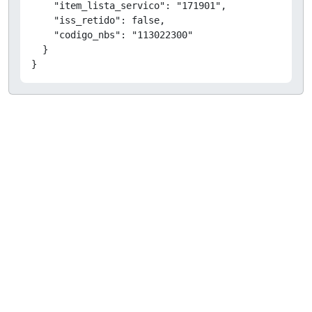
    "item_lista_servico": "171901",

    "iss_retido": false,

    "codigo_nbs": "113022300"

  }

}