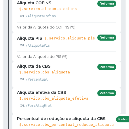
Alíquota COFINS
Reforma
$.servico.aliquota_cofins
/AliquotaCofins
Valor da Alíquota do COFINS (%)
Reforma
Alíquota PIS
$.servico.aliquota_pis
/AliquotaPis
Valor da Alíquota do PIS (%)
Alíquota da CBS
Reforma
$.servico.cbs_aliquota
/Percentual
Alíquota efetiva da CBS
Reforma
$.servico.cbs_aliquota_efetiva
/PercAliqEfet
Percentual de redução de alíquota da CBS
Refor
$.servico.cbs_percentual_reducao_aliquota