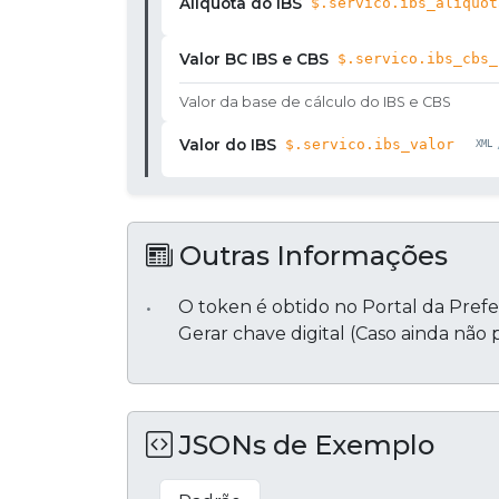
Alíquota do IBS
$.servico.ibs_aliquot
Valor BC IBS e CBS
$.servico.ibs_cbs_
Valor da base de cálculo do IBS e CBS
Valor do IBS
$.servico.ibs_valor
Outras Informações
O token é obtido no Portal da Prefei
Gerar chave digital (Caso ainda não
JSONs de Exemplo