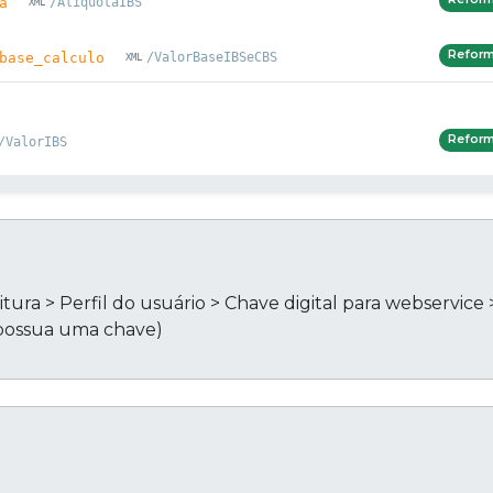
a
/AliquotaIBS
Refor
base_calculo
/ValorBaseIBSeCBS
Refor
/ValorIBS
tura > Perfil do usuário > Chave digital para webservice 
 possua uma chave)