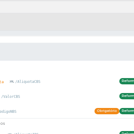
Refor
ta
/AliquotaCBS
Refor
/ValorCBS
Obrigatório
Refor
odigoNBS
ços
Refor