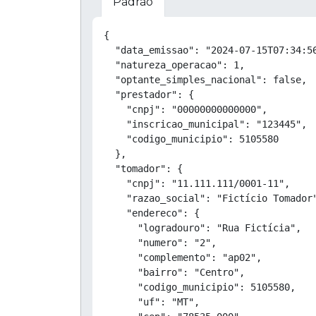
Padrão
{

  "data_emissao": "2024-07-15T07:34:56
  "natureza_operacao": 1,

  "optante_simples_nacional": false,

  "prestador": {

    "cnpj": "00000000000000",

    "inscricao_municipal": "123445",

    "codigo_municipio": 5105580

  },

  "tomador": {

    "cnpj": "11.111.111/0001-11",

    "razao_social": "Fictício Tomador"
    "endereco": {

      "logradouro": "Rua Fictícia",

      "numero": "2",

      "complemento": "ap02",

      "bairro": "Centro",

      "codigo_municipio": 5105580,

      "uf": "MT",
