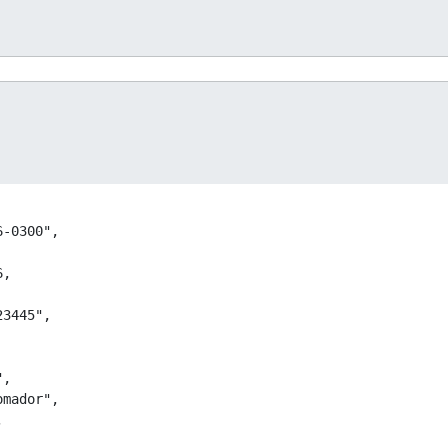
Cop
-0300",

,

3445",

,

mador",


