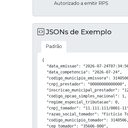
Autorizado a emitir RPS
JSONs de Exemplo
Padrão
{

  "data_emissao": "2026-07-24T07:34:56
  "data_competencia": "2026-07-24",

  "codigo_municipio_emissora": 3140506
  "cnpj_prestador": "00000000000000",

  "inscricao_municipal_prestador": "12
  "codigo_opcao_simples_nacional": 1,

  "regime_especial_tributacao": 0,

  "cnpj_tomador": "11.111.111/0001-11"
  "razao_social_tomador": "Fictício To
  "codigo_municipio_tomador": 3140506,
  "cep_tomador": "35606-000",
