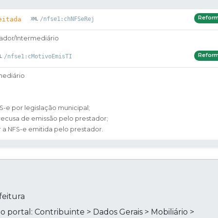
Refor
eitada
/nfse1:chNFSeRej
ador/Intermediário
Refor
/nfse1:cMotivoEmisTI
mediário
S-e por legislação municipal;
recusa de emissão pelo prestador;
r a NFS-e emitida pelo prestador.
eitura
 portal: Contribuinte > Dados Gerais > Mobiliário >