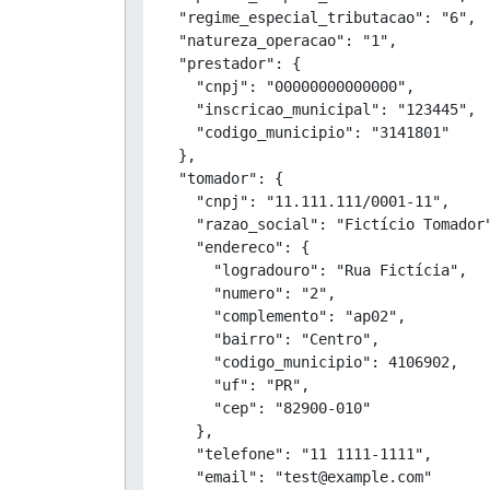
  "regime_especial_tributacao": "6",

  "natureza_operacao": "1",

  "prestador": {

    "cnpj": "00000000000000",

    "inscricao_municipal": "123445",

    "codigo_municipio": "3141801"

  },

  "tomador": {

    "cnpj": "11.111.111/0001-11",

    "razao_social": "Fictício Tomador"
    "endereco": {

      "logradouro": "Rua Fictícia",

      "numero": "2",

      "complemento": "ap02",

      "bairro": "Centro",

      "codigo_municipio": 4106902,

      "uf": "PR",

      "cep": "82900-010"

    },

    "telefone": "11 1111-1111",

    "email": "test@example.com"
