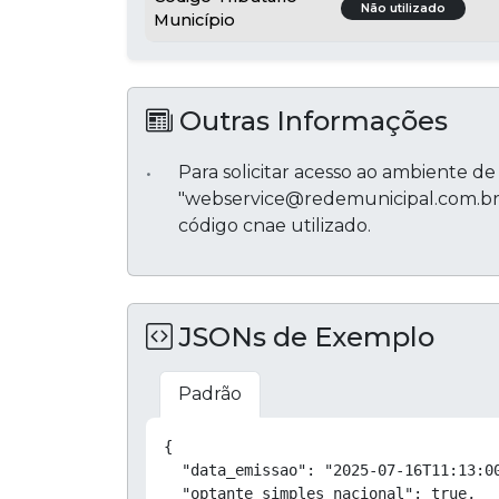
Não utilizado
Município
Outras Informações
Para solicitar acesso ao ambiente de
"webservice@redemunicipal.com.br", 
código cnae utilizado.
JSONs de Exemplo
Padrão
{

  "data_emissao": "2025-07-16T11:13:00
  "optante_simples_nacional": true,
