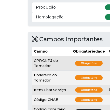
Produção
Homologação
Campos Importantes
Campo
Obrigatoriedade
CPF/CNPJ do
Obrigatório
Tomador
Endereço do
Obrigatório
Tomador
Item Lista Serviço
Obrigatório
Código CNAE
Obrigatório
Código Tributário