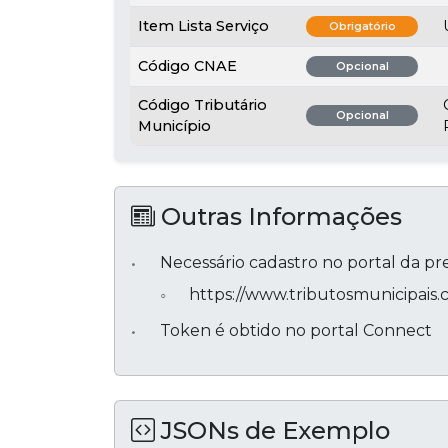
Item Lista Serviço
Obrigatório
Código CNAE
Opcional
Código Tributário
Opcional
Município
Outras Informações
Necessário cadastro no portal da pr
https://www.tributosmunicipais
Token é obtido no portal Connect
JSONs de Exemplo