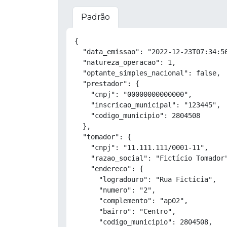
Padrão
{

  "data_emissao": "2022-12-23T07:34:56
  "natureza_operacao": 1,

  "optante_simples_nacional": false,

  "prestador": {

    "cnpj": "00000000000000",

    "inscricao_municipal": "123445",

    "codigo_municipio": 2804508

  },

  "tomador": {

    "cnpj": "11.111.111/0001-11",

    "razao_social": "Fictício Tomador"
    "endereco": {

      "logradouro": "Rua Fictícia",

      "numero": "2",

      "complemento": "ap02",

      "bairro": "Centro",

      "codigo_municipio": 2804508,
