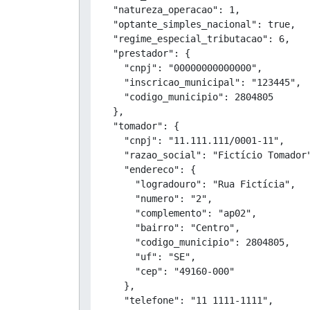
  "natureza_operacao": 1,

  "optante_simples_nacional": true,

  "regime_especial_tributacao": 6,

  "prestador": {

    "cnpj": "00000000000000",

    "inscricao_municipal": "123445",

    "codigo_municipio": 2804805

  },

  "tomador": {

    "cnpj": "11.111.111/0001-11",

    "razao_social": "Fictício Tomador"
    "endereco": {

      "logradouro": "Rua Fictícia",

      "numero": "2",

      "complemento": "ap02",

      "bairro": "Centro",

      "codigo_municipio": 2804805,

      "uf": "SE",

      "cep": "49160-000"

    },

    "telefone": "11 1111-1111",
