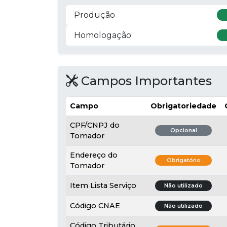
Produção
Homologação
Campos Importantes
Campo
Obrigatoriedade
CPF/CNPJ do
Opcional
Tomador
Endereço do
Obrigatório
Tomador
Item Lista Serviço
Não utilizado
Código CNAE
Não utilizado
Código Tributário