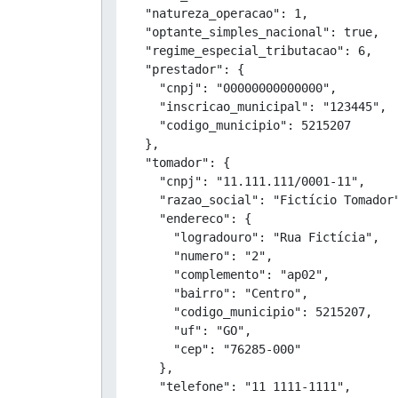
  "natureza_operacao": 1,

  "optante_simples_nacional": true,

  "regime_especial_tributacao": 6,

  "prestador": {

    "cnpj": "00000000000000",

    "inscricao_municipal": "123445",

    "codigo_municipio": 5215207

  },

  "tomador": {

    "cnpj": "11.111.111/0001-11",

    "razao_social": "Fictício Tomador"
    "endereco": {

      "logradouro": "Rua Fictícia",

      "numero": "2",

      "complemento": "ap02",

      "bairro": "Centro",

      "codigo_municipio": 5215207,

      "uf": "GO",

      "cep": "76285-000"

    },

    "telefone": "11 1111-1111",
