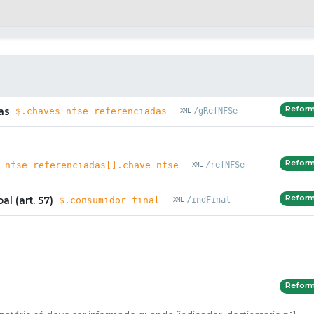
Refor
as
$.chaves_nfse_referenciadas
/gRefNFSe
Refor
_nfse_referenciadas[].chave_nfse
/refNFSe
Refor
l (art. 57)
$.consumidor_final
/indFinal
Refor