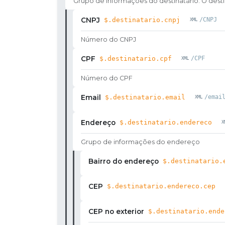
Grupo de informações do destinatário. O desti
CNPJ
$.destinatario.cnpj
/CNPJ
Número do CNPJ
CPF
$.destinatario.cpf
/CPF
Número do CPF
Email
$.destinatario.email
/emai
Endereço
$.destinatario.endereco
Grupo de informações do endereço
Bairro do endereço
$.destinatario.
CEP
$.destinatario.endereco.cep
CEP no exterior
$.destinatario.ende