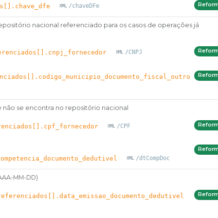
Refor
s[].chave_dfe
/chaveDFe
positório nacional referenciado para os casos de operações já
Refor
erenciados[].cnpj_fornecedor
/CNPJ
Refor
nciados[].codigo_municipio_documento_fiscal_outro
e não se encontra no repositório nacional
Refor
renciados[].cpf_fornecedor
/CPF
Refor
competencia_documento_dedutivel
/dtCompDoc
AAAA-MM-DD)
Refor
referenciados[].data_emissao_documento_dedutivel