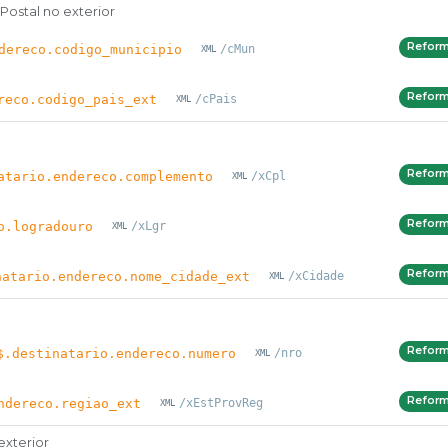
ostal no exterior
Refor
dereco.codigo_municipio
/cMun
Refor
reco.codigo_pais_ext
/cPais
Refor
atario.endereco.complemento
/xCpl
Refor
o.logradouro
/xLgr
Refor
natario.endereco.nome_cidade_ext
/xCidade
Refor
$.destinatario.endereco.numero
/nro
Refor
ndereco.regiao_ext
/xEstProvReg
exterior