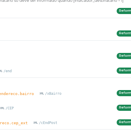
natário só deve ser informado quando [indicador_destinatario = 1]
Refor
Refor
Refor
l
Refor
/end
Refor
endereco.bairro
/xBairro
Refor
/CEP
Refor
reco.cep_ext
/cEndPost