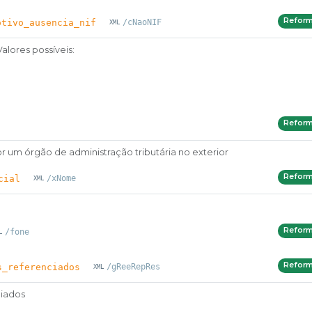
Refor
otivo_ausencia_nif
/cNaoNIF
alores possíveis:
Refor
r um órgão de administração tributária no exterior
Refor
cial
/xNome
Refor
/fone
Refor
s_referenciados
/gReeRepRes
ciados