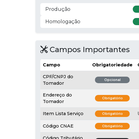
Produção
Homologação
Campos Importantes
Campo
Obrigatoriedade
CPF/CNPJ do
Opcional
Tomador
Endereço do
Obrigatório
Tomador
Item Lista Serviço
Obrigatório
Código CNAE
Obrigatório
Código Tributário