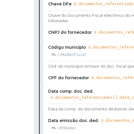
Chave DFe
$.documentos_referenciado
Chave do Documento Fiscal eletrônico do re
tributadas
CNPJ do fornecedor
$.documentos_ref
Código município
$.documentos_refere
/cMunDocFiscal
Cód. do município emissor do doc. fiscal qu
CPF do fornecedor
$.documentos_refe
Data comp. doc. ded.
$.documentos_referenciados[].data_
Data da comp. do documento dedutível. (
Data emissão doc. ded.
$.documentos_
/dtEmiDoc