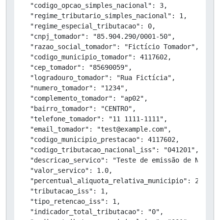
  "codigo_opcao_simples_nacional": 3,

  "regime_tributario_simples_nacional": 1,

  "regime_especial_tributacao": 0,

  "cnpj_tomador": "85.904.290/0001-50",

  "razao_social_tomador": "Fictício Tomador",

  "codigo_municipio_tomador": 4117602,

  "cep_tomador": "85690059",

  "logradouro_tomador": "Rua Fictícia",

  "numero_tomador": "1234",

  "complemento_tomador": "ap02",

  "bairro_tomador": "CENTRO",

  "telefone_tomador": "11 1111-1111",

  "email_tomador": "test@example.com",

  "codigo_municipio_prestacao": 4117602,

  "codigo_tributacao_nacional_iss": "041201",

  "descricao_servico": "Teste de emissão de NFSe",

  "valor_servico": 1.0,

  "percentual_aliquota_relativa_municipio": 2.08,

  "tributacao_iss": 1,

  "tipo_retencao_iss": 1,

  "indicador_total_tributacao": "0",
